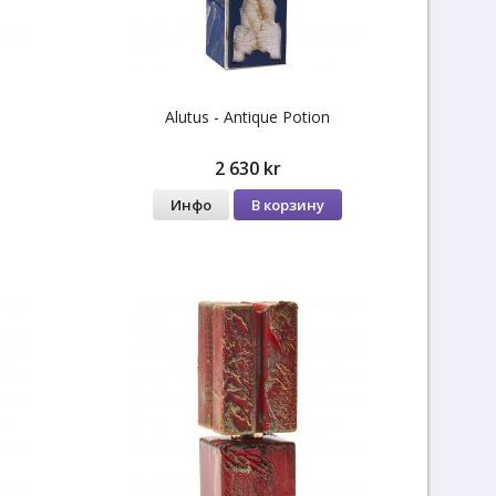
n
Alutus - Antique Potion
2 630 kr
Инфо
В корзину