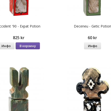
ccident '90 - Expat Potion
Deceneu - Getic Potio
825 kr
60 kr
Инфо
В корзину
Инфо