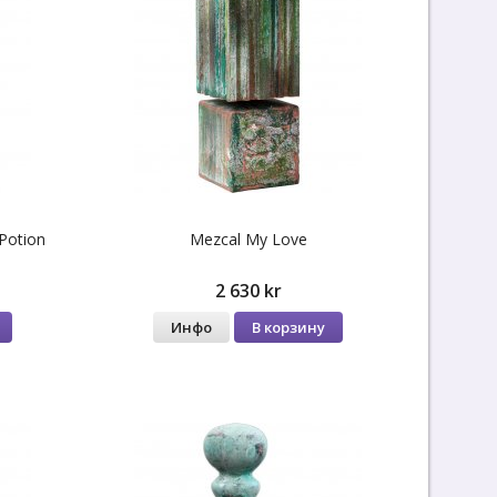
Potion
Mezcal My Love
2 630 kr
Инфо
В корзину