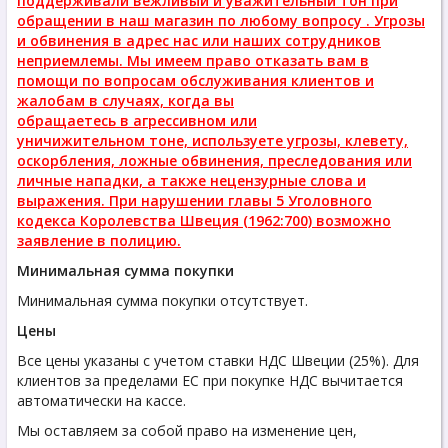
поддерживали вежливый и уважительный тон при
обращении в наш магазин по любому вопросу . Угрозы
и обвинения в адрес нас или наших сотрудников
неприемлемы. Мы имеем право отказать вам в
помощи по вопросам обслуживания клиентов и
жалобам в случаях, когда вы
обращаетесь в агрессивном или
уничижительном тоне, используете угрозы, клевету,
оскорбления, ложные обвинения, преследования или
личные нападки, а также нецензурные слова и
выражения. При нарушении главы 5 Уголовного
кодекса Королевства Швеция (1962:700) возможно
заявление в полицию.
Минимальная сумма покупки
Минимальная сумма покупки отсутствует.
Цены
Все цены указаны с учетом ставки НДС Швеции (25%). Для
клиентов за пределами ЕС при покупке НДС вычитается
автоматически на кассе.
Мы оставляем за собой право на изменение цен,