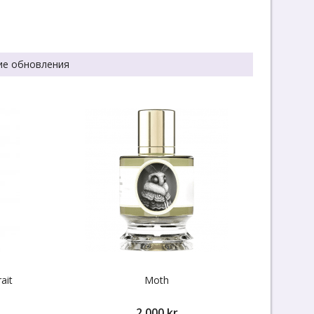
ие обновления
ait
Moth
2 000 kr