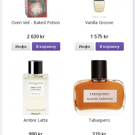
Oven Veil - Baked Potion
Vanilla Groove
2 630 kr
1 575 kr
Инфо
В корзину
Инфо
В корзину
Ambre Latte
Tabaquero
990 kr
320 kr