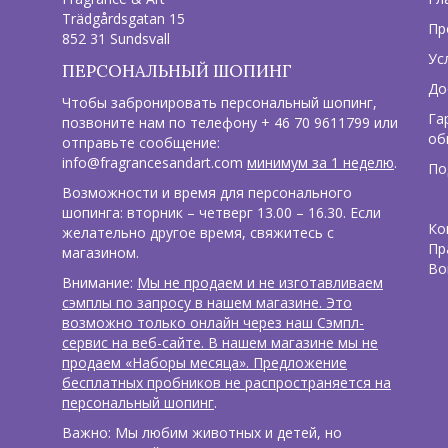
Trädgårdsgatan 15
Пр
852 31 Sundsvall
Ус
ПЕРСОНАЛЬНЫЙ ШОПИНГ
До
Чтобы забронировать персональный шопинг,
Га
позвоните нам по телефону + 46 70 9611799 или
об
отправьте сообщение:
info@fragrancesandart.com
минимум за 1 неделю
.
По
Возможности и время для персонального
шопинга: вторник – четверг 13.00 – 16.30. Если
Ко
желательно другое время, свяжитесь с
Пр
магазином.
Во
Внимание:
Мы не продаем и не изготавливаем
сэмплы по запросу в нашем магазине. Это
возможно только онлайн через наш Сэмпл-
сервис на веб-сайте. В нашем магазине мы не
продаем «Наборы месяца». Предложение
бесплатных пробников не распространяется на
персональный шопинг
.
Важно: Мы любим животных и детей, но