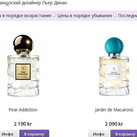
нцузский дизайнер Пьер Динан.
 в порядке возрастания
Цены в порядке убывания
Последн
Pear Addiction
Jardin de Macarons
2 190 kr
2 090 kr
Инфо
В корзину
Инфо
В корзину