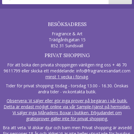
BESÖKSADRESS
Fragrance & Art
Trädgårdsgatan 15
852 31 Sundsvall
PRIVAT SHOPPING
För att boka den privata shoppingen vänligen ring oss + 46 70
9611799 eller skicka ett meddelande:
info@fragrancesandart.com
minst 1 vecka i förväg
.
Tider för privat shopping: tisdag - torsdag 13.00 - 16.30. Önskas
andra tider - vv.kontakta butik.
Observera: Vi säljer eller gör inga prover på begäran i vår butik.
Detta är endast möjligt online via vår Sample-tjänst på hemsidan.
Vi säljer inga Månadens Boxar i butiken. Erbjudandet om
gratisprover gäller inte för privat shopping.
Bra att veta. Vi älskar djur och barn men Privat shopping är avsedd
för personer 18 år och äldre! Vi är inte heller utrustade för husdjur.