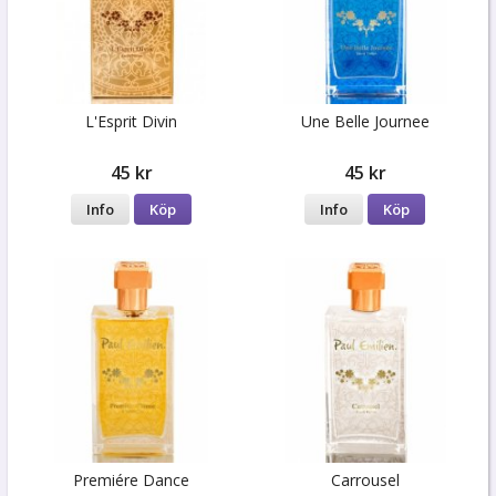
L'Esprit Divin
Une Belle Journee
45 kr
45 kr
Info
Köp
Info
Köp
Premiére Dance
Carrousel