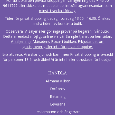
För att boka den privata shoppingen vänligen ring oss + 46 70
9611799 eller skicka ett meddelande:
info@fragrancesandart.com
minst 1 vecka i förväg
.
Tider för privat shopping: tisdag - torsdag 13.00 - 16.30. Önskas
andra tider - vv.kontakta butik.
Observera: Vi säljer eller gör inga prover på begäran i vår butik.
Detta är endast möjligt online via vår Sample-tjänst på hemsidan.
Vi säljer inga Månadens Boxar i butiken. Erbjudandet om
gratisprover gäller inte för privat shopping.
Bra att veta. Vi älskar djur och barn men Privat shopping är avsedd
för personer 18 år och äldre! Vi är inte heller utrustade för husdjur.
HANDLA
Allmäna villkor
Doftprov
Betalning
Leverans
Reklamation och ångerrätt