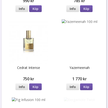
990 kr
785 kr
Info
Köp
Info
Köp
Cedrat Intense
Yazemeenah
750 kr
1 770 kr
Info
Köp
Info
Köp