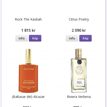
Rock The Kasbah
Citrus Poetry
1 815 kr
2 090 kr
Info
Köp
Info
Köp
(Baltasar del) Alcazar
Riviera Verbena