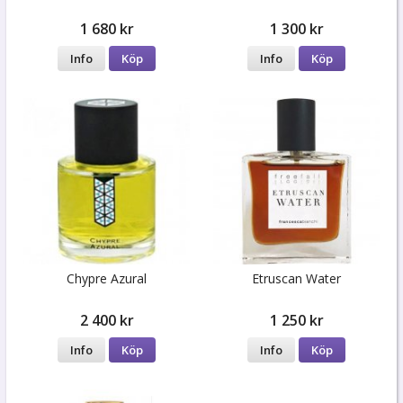
1 680 kr
1 300 kr
Info
Köp
Info
Köp
Chypre Azural
Etruscan Water
2 400 kr
1 250 kr
Info
Köp
Info
Köp