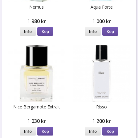
Nemus
Aqua Forte
1 980 kr
1 000 kr
Info
Köp
Info
Köp
Nice Bergamote Extrait
Risso
1 030 kr
1 200 kr
Info
Köp
Info
Köp