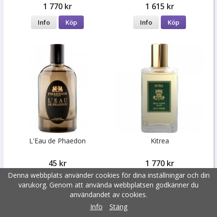
1 770 kr
1 615 kr
Info
Köp
Info
Köp
L'Eau de Phaedon
Kitrea
45 kr
1 770 kr
Denna webbplats använder cookies för dina inställningar och din
Info
Köp
Info
Köp
varukorg. Genom att använda webbplatsen godkänner du
användandet av cookies.
Info
Stäng