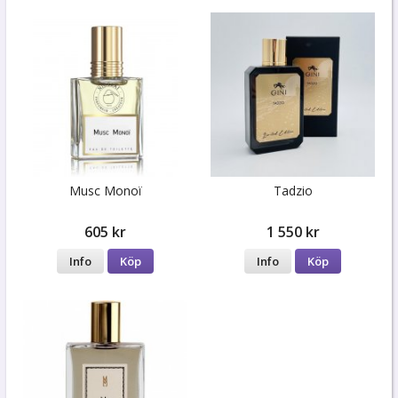
Musc Monoï
Tadzio
605 kr
1 550 kr
Info
Köp
Info
Köp