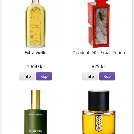
Extra Vieille
Occident '90 - Expat Potion
1 650 kr
825 kr
Info
Köp
Info
Köp