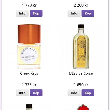
1 770 kr
2 200 kr
Info
Köp
Info
Köp
Greek Keys
L'Eau de Corse
1 735 kr
1 650 kr
Info
Köp
Info
Köp