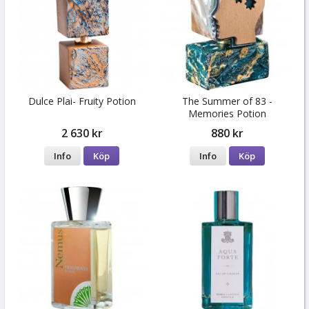
Dulce Plai- Fruity Potion
The Summer of 83 -
Memories Potion
2 630 kr
880 kr
Info
Köp
Info
Köp