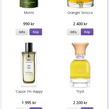
Morris
Oranger Sirocco
990 kr
2 400 kr
Info
Köp
Info
Köp
'Cause I'm Happy
Tryst
1 995 kr
2 200 kr