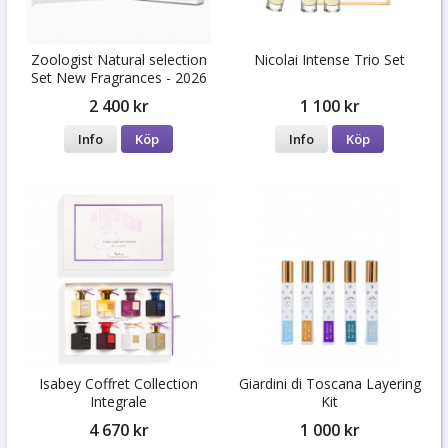
Zoologist Natural selection
Nicolai Intense Trio Set
Set New Fragrances - 2026
Summer
2 400 kr
1 100 kr
Info
Köp
Info
Köp
Isabey Coffret Collection
Giardini di Toscana Layering
Integrale
Kit
4 670 kr
1 000 kr