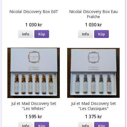
Nicolaï Discovery Box EdT
Nicolaï Discovery Box Eau
Fraîche
1 030 kr
1 030 kr
Info
Köp
Info
Köp
Jul et Mad Discovery Set
Jul et Mad Discovery Set
"Les Whites"
"Les Classiques"
1 595 kr
1 375 kr
Info
Köp
Info
Köp