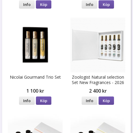
Info
Köp
Info
Köp
Nicolai Gourmand Trio Set
Zoologist Natural selection
Set New Fragrances - 2026
1 100 kr
2 400 kr
Info
Köp
Info
Köp