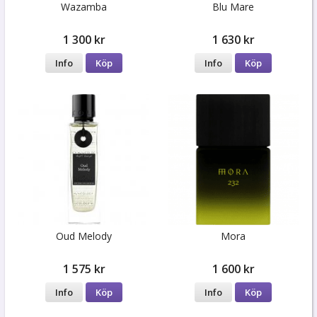
Wazamba
Blu Mare
1 300 kr
1 630 kr
Info
Köp
Info
Köp
Oud Melody
Mora
1 575 kr
1 600 kr
Info
Köp
Info
Köp