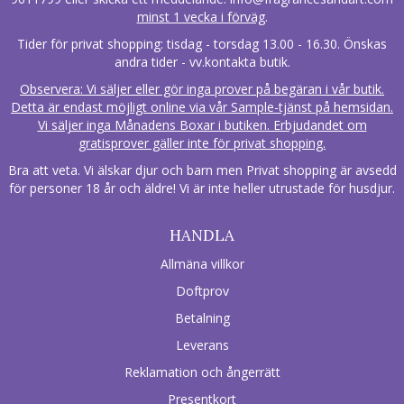
minst 1 vecka i förväg
.
Tider för privat shopping: tisdag - torsdag 13.00 - 16.30. Önskas
andra tider - vv.kontakta butik.
Observera: Vi säljer eller gör inga prover på begäran i vår butik.
Detta är endast möjligt online via vår Sample-tjänst på hemsidan.
Vi säljer inga Månadens Boxar i butiken. Erbjudandet om
gratisprover gäller inte för privat shopping.
Bra att veta. Vi älskar djur och barn men Privat shopping är avsedd
för personer 18 år och äldre! Vi är inte heller utrustade för husdjur.
HANDLA
Allmäna villkor
Doftprov
Betalning
Leverans
Reklamation och ångerrätt
Presentkort