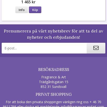
1 465 kr
Info
Köp
Prenumerera på vårt nyhetsbrev för att ta del av
nyheter och erbjudanden!
BESÖKSADRESS
Fragrance & Art
Trädgårdsgatan 15
852 31 Sundsvall
PRIVAT SHOPPING
För att boka den privata shoppingen vänligen ring oss + 46 70
9611799 eller skicka ett meddelande:
info@fragrancesandart.com