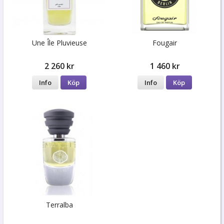
Une Île Pluvieuse
Fougair
2 260 kr
1 460 kr
Info
Köp
Info
Köp
Terralba