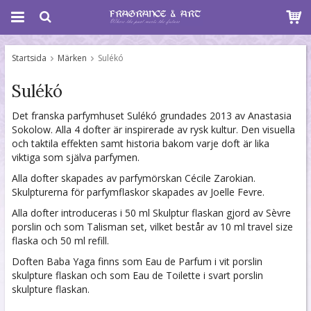
Startsida
Märken
Sulékó
Sulékó
Det franska parfymhuset Sulékó grundades 2013 av Anastasia
Sokolow. Alla 4 dofter är inspirerade av rysk kultur. Den visuella
och taktila effekten samt historia bakom varje doft är lika
viktiga som själva parfymen.
Alla dofter skapades av parfymörskan Cécile Zarokian.
Skulpturerna för parfymflaskor skapades av Joelle Fevre.
Alla dofter introduceras i 50 ml Skulptur flaskan gjord av Sèvre
porslin och som Talisman set, vilket består av 10 ml travel size
flaska och 50 ml refill.
Doften Baba Yaga finns som Eau de Parfum i vit porslin
skulpture flaskan och som Eau de Toilette i svart porslin
skulpture flaskan.