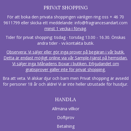
PRIVAT SHOPPING
För att boka den privata shoppingen vänligen ring oss + 46 70
9611799 eller skicka ett meddelande:
info@fragrancesandart.com
minst 1 vecka i förväg
.
Tider för privat shopping: tisdag - torsdag 13.00 - 16.30. Önskas
andra tider - vv.kontakta butik.
Observera: Vi säljer eller gör inga prover på begäran i vår butik.
Detta är endast möjligt online via vår Sample-tjänst på hemsidan.
Vi säljer inga Månadens Boxar i butiken. Erbjudandet om
gratisprover gäller inte för privat shopping.
Bra att veta. Vi älskar djur och barn men Privat shopping är avsedd
för personer 18 år och äldre! Vi är inte heller utrustade för husdjur.
HANDLA
Allmäna villkor
Doftprov
Betalning