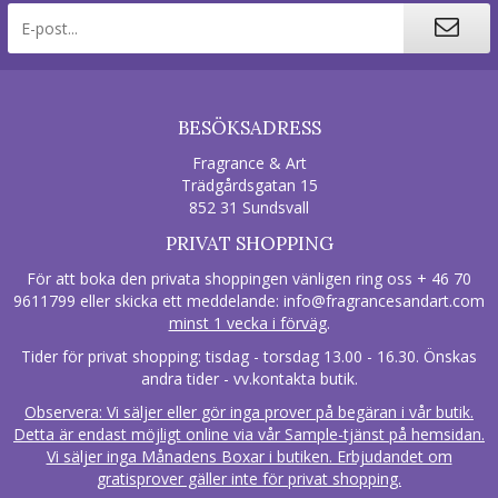
BESÖKSADRESS
Fragrance & Art
Trädgårdsgatan 15
852 31 Sundsvall
PRIVAT SHOPPING
För att boka den privata shoppingen vänligen ring oss + 46 70
9611799 eller skicka ett meddelande:
info@fragrancesandart.com
minst 1 vecka i förväg
.
Tider för privat shopping: tisdag - torsdag 13.00 - 16.30. Önskas
andra tider - vv.kontakta butik.
Observera: Vi säljer eller gör inga prover på begäran i vår butik.
Detta är endast möjligt online via vår Sample-tjänst på hemsidan.
Vi säljer inga Månadens Boxar i butiken. Erbjudandet om
gratisprover gäller inte för privat shopping.