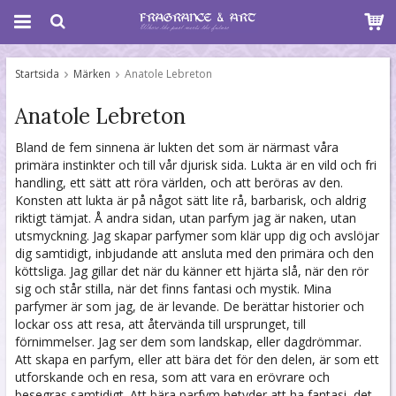
Startsida
Märken
Anatole Lebreton
Anatole Lebreton
Bland de fem sinnena är lukten det som är närmast våra
primära instinkter och till vår djurisk sida. Lukta är en vild och fri
handling, ett sätt att röra världen, och att beröras av den.
Konsten att lukta är på något sätt lite rå, barbarisk, och aldrig
riktigt tämjat. Å andra sidan, utan parfym jag är naken, utan
utsmyckning. Jag skapar parfymer som klär upp dig och avslöjar
dig samtidigt, inbjudande att ansluta med den primära och den
köttsliga. Jag gillar det när du känner ett hjärta slå, när den rör
sig och står stilla, när det finns fantasi och mystik. Mina
parfymer är som jag, de är levande. De berättar historier och
lockar oss att resa, att återvända till ursprunget, till
förnimmelser. Jag ser dem som landskap, eller dagdrömmar.
Att skapa en parfym, eller att bära det för den delen, är som ett
utforskande och en resa, som att vara en erövrare och
besegras samtidigt. Att bära parfym betyder att ha fantasi, det