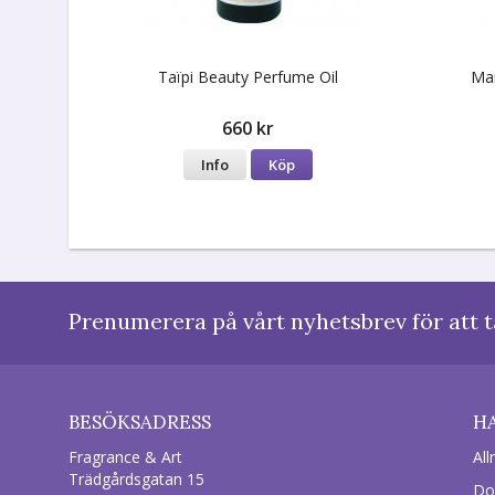
Taïpi Beauty Perfume Oil
Mar
660 kr
Info
Köp
Prenumerera på vårt nyhetsbrev för att t
BESÖKSADRESS
H
Fragrance & Art
All
Trädgårdsgatan 15
Do