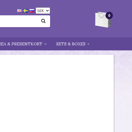
0
REA & PRESENTKORT
SETS & BOXES