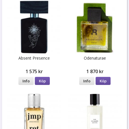
Absent Presence
Odenaturae
1 575 kr
1 870 kr
Info
Köp
Info
Köp