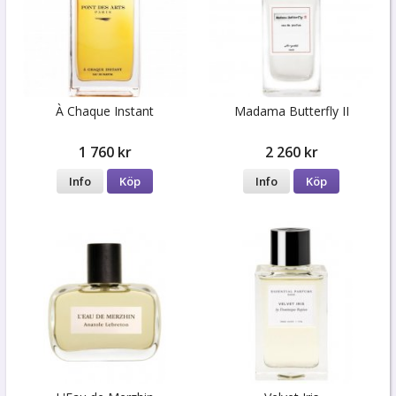
À Сhaque Instant
Madama Butterfly II
1 760 kr
2 260 kr
Info
Köp
Info
Köp