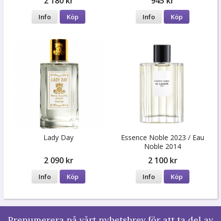
2 180 kr
945 kr
Info
Köp
Info
Köp
Lady Day
Essence Noble 2023 / Eau
Noble 2014
2 090 kr
2 100 kr
Info
Köp
Info
Köp
Prenumerera på vårt nyhetsbrev för att ta del av