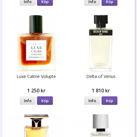
Info
Köp
Info
Köp
Luxe Calme Volupte
Delta of Venus
1 250 kr
1 810 kr
Info
Köp
Info
Köp