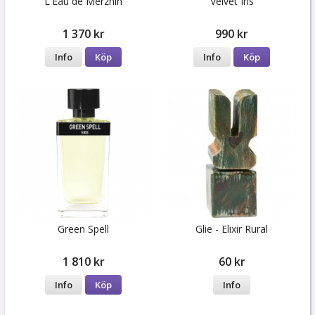
L'Eau de Merzhin
Velvet Iris
1 370 kr
990 kr
Info
Köp
Info
Köp
Green Spell
Glie - Elixir Rural
1 810 kr
60 kr
Info
Köp
Info