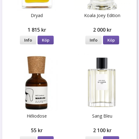
Dryad
Koala Joey Edition
1 815 kr
2 000 kr
Info
Köp
Info
Köp
Héliodose
Sang Bleu
55 kr
2 100 kr