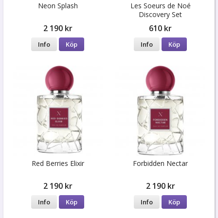
Neon Splash
Les Soeurs de Noé
Discovery Set
2 190 kr
610 kr
Info
Köp
Info
Köp
Red Berries Elixir
Forbidden Nectar
2 190 kr
2 190 kr
Info
Köp
Info
Köp