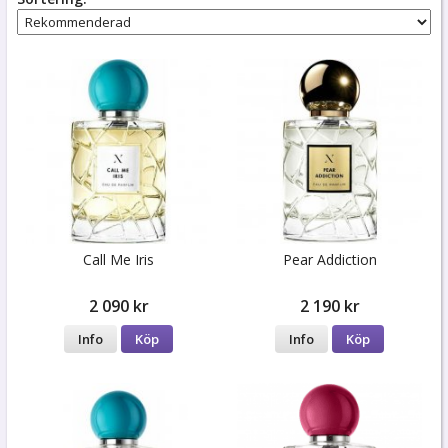
Call Me Iris
Pear Addiction
2 090 kr
2 190 kr
Info
Köp
Info
Köp