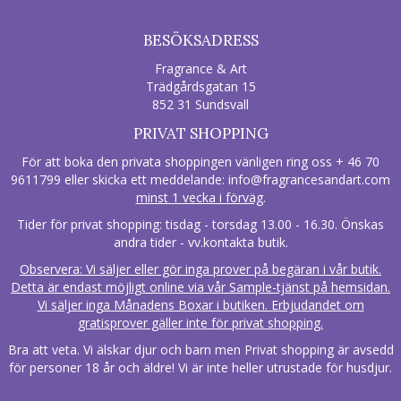
BESÖKSADRESS
Fragrance & Art
Trädgårdsgatan 15
852 31 Sundsvall
PRIVAT SHOPPING
För att boka den privata shoppingen vänligen ring oss + 46 70
9611799 eller skicka ett meddelande:
info@fragrancesandart.com
minst 1 vecka i förväg
.
Tider för privat shopping: tisdag - torsdag 13.00 - 16.30. Önskas
andra tider - vv.kontakta butik.
Observera: Vi säljer eller gör inga prover på begäran i vår butik.
Detta är endast möjligt online via vår Sample-tjänst på hemsidan.
Vi säljer inga Månadens Boxar i butiken. Erbjudandet om
gratisprover gäller inte för privat shopping.
Bra att veta. Vi älskar djur och barn men Privat shopping är avsedd
för personer 18 år och äldre! Vi är inte heller utrustade för husdjur.