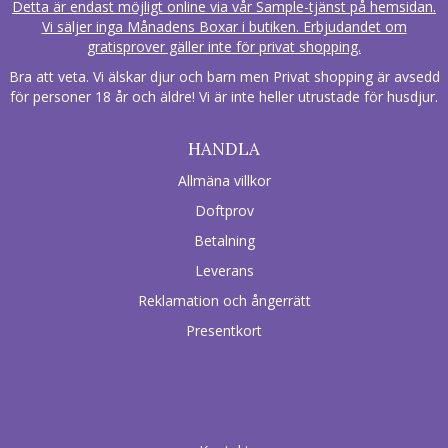
Detta är endast möjligt online via vår Sample-tjänst på hemsidan.
Vi säljer inga Månadens Boxar i butiken. Erbjudandet om
gratisprover gäller inte för privat shopping.
Bra att veta. Vi älskar djur och barn men Privat shopping är avsedd
för personer 18 år och äldre! Vi är inte heller utrustade för husdjur.
HANDLA
Allmäna villkor
Doftprov
Betalning
Leverans
Reklamation och ångerrätt
Presentkort