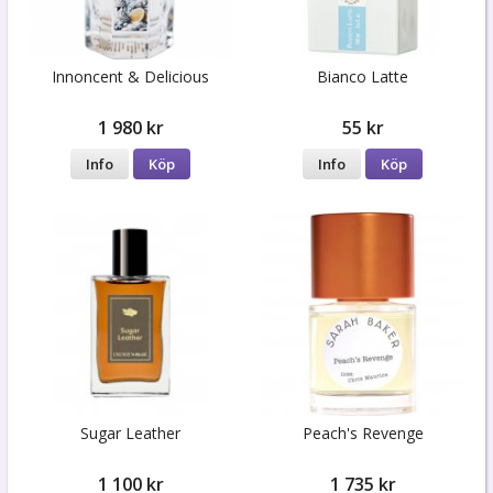
Innoncent & Delicious
Bianco Latte
1 980 kr
55 kr
Info
Köp
Info
Köp
Sugar Leather
Peach's Revenge
1 100 kr
1 735 kr