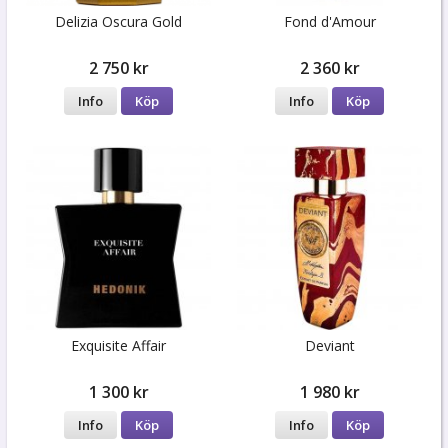
Delizia Oscura Gold
Fond d'Amour
2 750 kr
2 360 kr
Info
Köp
Info
Köp
Exquisite Affair
Deviant
1 300 kr
1 980 kr
Info
Köp
Info
Köp