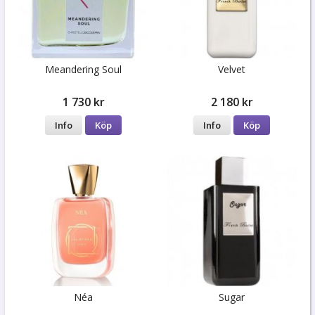
Meandering Soul
Velvet
1 730 kr
2 180 kr
Info
Köp
Info
Köp
Néa
Sugar