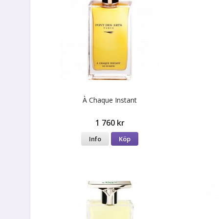
À Сhaque Instant
1 760 kr
Info
Köp