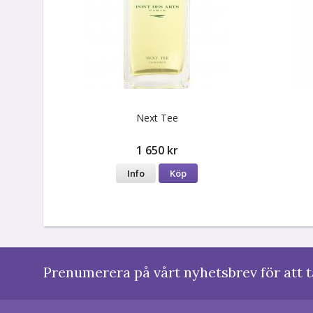
Next Tee
1 650 kr
Info
Köp
Prenumerera på vårt nyhetsbrev för att t