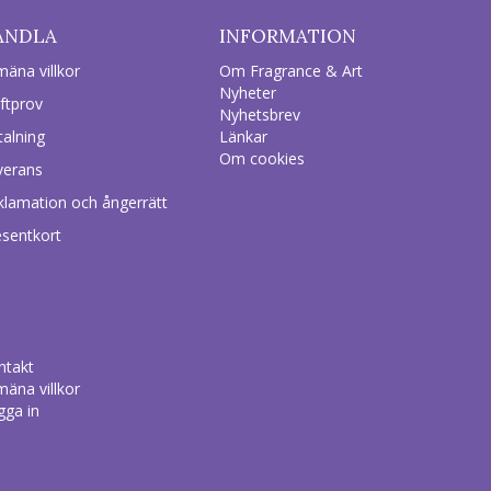
ANDLA
INFORMATION
mäna villkor
Om Fragrance & Art
Nyheter
ftprov
Nyhetsbrev
talning
Länkar
Om cookies
verans
klamation och ångerrätt
esentkort
ntakt
mäna villkor
gga in