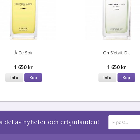
À Ce Soir
On S'était Dit
1 650 kr
1 650 kr
Info
Köp
Info
Köp
a del av nyheter och erbjudanden!