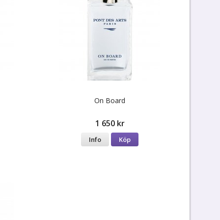
On Board
1 650 kr
Info
Köp