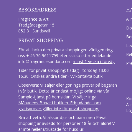
BESÖKSADRESS
H
Fragrance & Art
All
Trädgårdsgatan 15
Do
852 31 Sundsvall
Be
PRIVAT SHOPPING
Le
För att boka den privata shoppingen vänligen ring
Re
oss + 46 70 9611799 eller skicka ett meddelande:
info@fragrancesandart.com
minst 1 vecka i förväg
.
Pr
Tider för privat shopping: tisdag - torsdag 13.00 -
16.30. Önskas andra tider - vv.kontakta butik.
Observera: Vi säljer eller gör inga prover på begäran
i vår butik. Detta är endast möjligt online via vår
Sample-tjänst på hemsidan. Vi säljer inga
Ko
Månadens Boxar i butiken. Erbjudandet om
All
gratisprover gäller inte för privat shopping.
Lo
Bra att veta. Vi älskar djur och barn men Privat
shopping är avsedd för personer 18 år och äldre! Vi
är inte heller utrustade för husdjur.