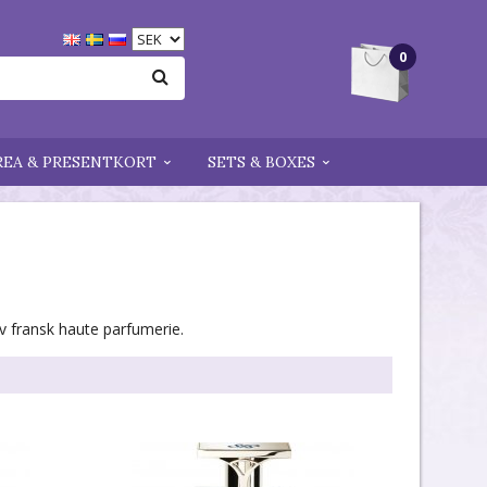
0
REA & PRESENTKORT
SETS & BOXES
av fransk haute parfumerie.