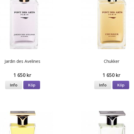
Jardin des Avelines
Chukker
1 650 kr
1 650 kr
Info
Köp
Info
Köp