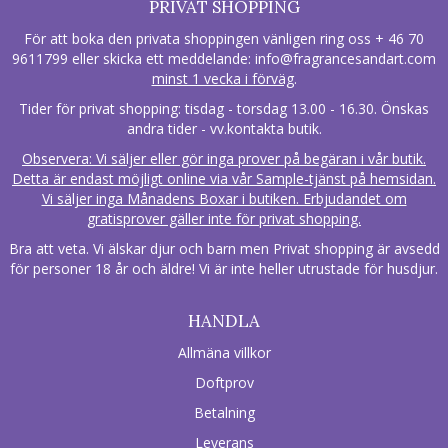
PRIVAT SHOPPING
För att boka den privata shoppingen vänligen ring oss + 46 70
9611799 eller skicka ett meddelande:
info@fragrancesandart.com
minst 1 vecka i förväg
.
Tider för privat shopping: tisdag - torsdag 13.00 - 16.30. Önskas
andra tider - vv.kontakta butik.
Observera: Vi säljer eller gör inga prover på begäran i vår butik.
Detta är endast möjligt online via vår Sample-tjänst på hemsidan.
Vi säljer inga Månadens Boxar i butiken. Erbjudandet om
gratisprover gäller inte för privat shopping.
Bra att veta. Vi älskar djur och barn men Privat shopping är avsedd
för personer 18 år och äldre! Vi är inte heller utrustade för husdjur.
HANDLA
Allmäna villkor
Doftprov
Betalning
Leverans