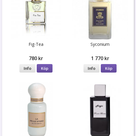
Fig-Tea
Syconium
780 kr
1 770 kr
Info
Köp
Info
Köp