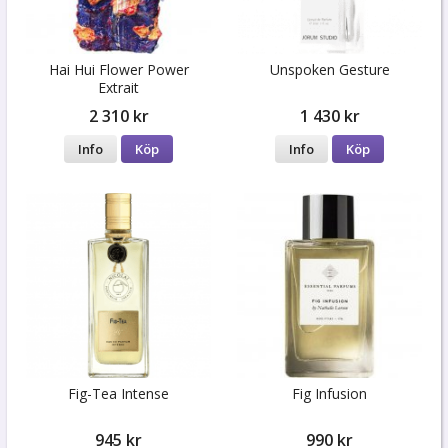
Hai Hui Flower Power
Unspoken Gesture
Extrait
2 310 kr
1 430 kr
Info
Köp
Info
Köp
Fig-Tea Intense
Fig Infusion
945 kr
990 kr