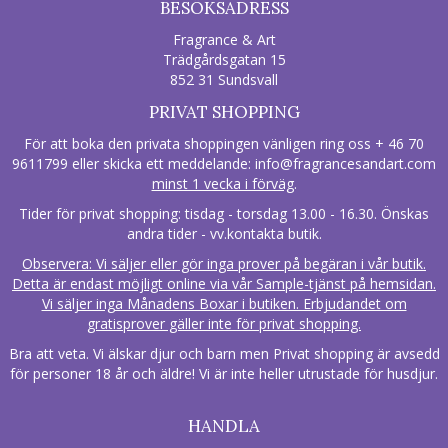
BESÖKSADRESS
Fragrance & Art
Trädgårdsgatan 15
852 31 Sundsvall
PRIVAT SHOPPING
För att boka den privata shoppingen vänligen ring oss + 46 70
9611799 eller skicka ett meddelande:
info@fragrancesandart.com
minst 1 vecka i förväg
.
Tider för privat shopping: tisdag - torsdag 13.00 - 16.30. Önskas
andra tider - vv.kontakta butik.
Observera: Vi säljer eller gör inga prover på begäran i vår butik.
Detta är endast möjligt online via vår Sample-tjänst på hemsidan.
Vi säljer inga Månadens Boxar i butiken. Erbjudandet om
gratisprover gäller inte för privat shopping.
Bra att veta. Vi älskar djur och barn men Privat shopping är avsedd
för personer 18 år och äldre! Vi är inte heller utrustade för husdjur.
HANDLA