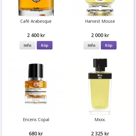
Café Arabesque
Harvest Mouse
2 400 kr
2 000 kr
Info
Köp
Info
Köp
Encens Copal
Mxxx.
680 kr
2 325 kr