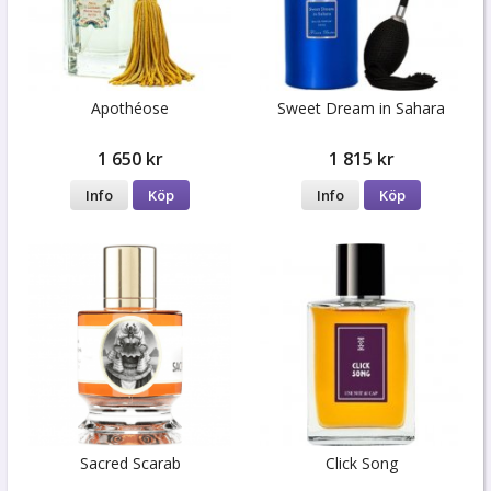
Apothéose
Sweet Dream in Sahara
1 650 kr
1 815 kr
Info
Köp
Info
Köp
Sacred Scarab
Click Song