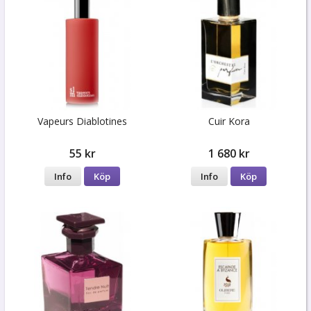
Vapeurs Diablotines
Cuir Kora
55 kr
1 680 kr
Info
Köp
Info
Köp