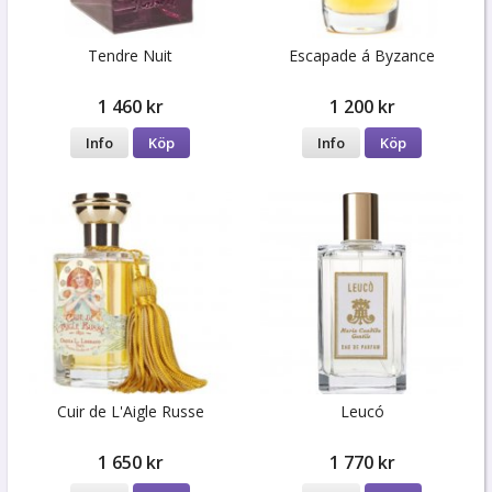
Tendre Nuit
Escapade á Byzance
1 460 kr
1 200 kr
Info
Köp
Info
Köp
Cuir de L'Aigle Russe
Leucó
1 650 kr
1 770 kr