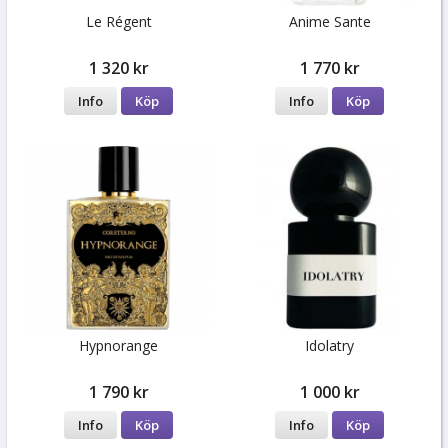
Le Régent
Anime Sante
1 320 kr
1 770 kr
Info
Köp
Info
Köp
Hypnorange
Idolatry
1 790 kr
1 000 kr
Info
Köp
Info
Köp