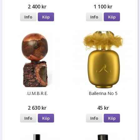
2 400 kr
1 100 kr
Info
Köp
Info
Köp
.U.M.B.R.E.
Ballerina No 5
2 630 kr
45 kr
Info
Köp
Info
Köp