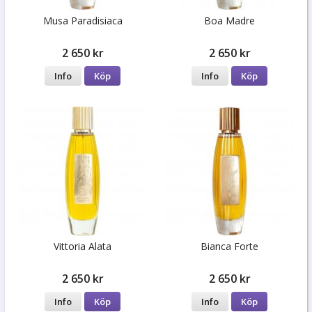
Musa Paradisiaca
Boa Madre
2 650 kr
2 650 kr
Info
Köp
Info
Köp
Vittoria Alata
Bianca Forte
2 650 kr
2 650 kr
Info
Köp
Info
Köp