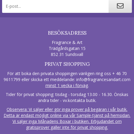
BESÖKSADRESS
Fragrance & Art
Trädgårdsgatan 15
852 31 Sundsvall
PRIVAT SHOPPING
För att boka den privata shoppingen vänligen ring oss + 46 70
9611799 eller skicka ett meddelande:
info@fragrancesandart.com
minst 1 vecka i förväg
.
Tider för privat shopping: tisdag - torsdag 13.00 - 16.30. Önskas
andra tider - vv.kontakta butik.
Observera: Vi säljer eller gör inga prover på begäran i vår butik.
Detta är endast möjligt online via vår Sample-tjänst på hemsidan.
Vi säljer inga Månadens Boxar i butiken. Erbjudandet om
gratisprover gäller inte för privat shopping.