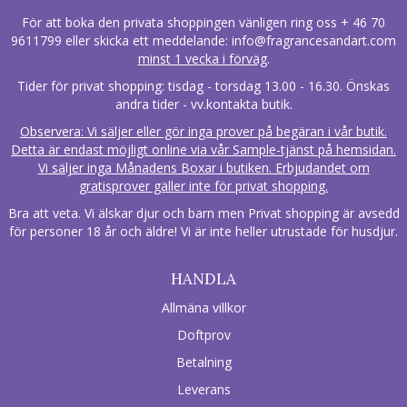
För att boka den privata shoppingen vänligen ring oss + 46 70
9611799 eller skicka ett meddelande:
info@fragrancesandart.com
minst 1 vecka i förväg
.
Tider för privat shopping: tisdag - torsdag 13.00 - 16.30. Önskas
andra tider - vv.kontakta butik.
Observera: Vi säljer eller gör inga prover på begäran i vår butik.
Detta är endast möjligt online via vår Sample-tjänst på hemsidan.
Vi säljer inga Månadens Boxar i butiken. Erbjudandet om
gratisprover gäller inte för privat shopping.
Bra att veta. Vi älskar djur och barn men Privat shopping är avsedd
för personer 18 år och äldre! Vi är inte heller utrustade för husdjur.
HANDLA
Allmäna villkor
Doftprov
Betalning
Leverans