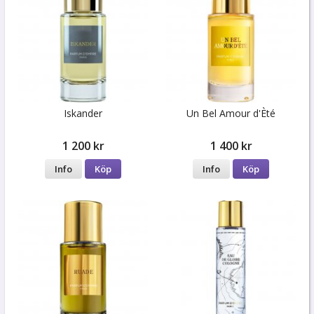
Iskander
Un Bel Amour d'Èté
1 200 kr
1 400 kr
Info
Köp
Info
Köp