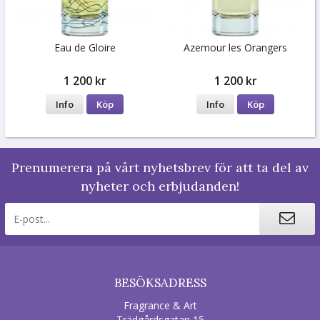
Eau de Gloire
Azemour les Orangers
1 200 kr
1 200 kr
Info
Köp
Info
Köp
Prenumerera på vårt nyhetsbrev för att ta del av
nyheter och erbjudanden!
BESÖKSADRESS
Fragrance & Art
Trädgårdsgatan 15