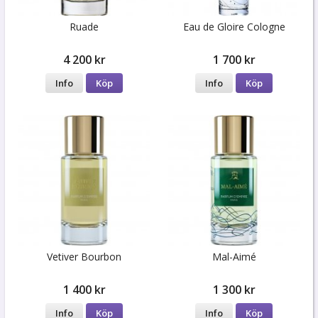
Ruade
Eau de Gloire Cologne
4 200 kr
1 700 kr
Info
Köp
Info
Köp
Vetiver Bourbon
Mal-Aimé
1 400 kr
1 300 kr
Info
Köp
Info
Köp