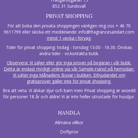
852 31 Sundsvall
PRIVAT SHOPPING
För att boka den privata shoppingen vänligen ring oss + 46 70
9611799 eller skicka ett meddelande:
info@fragrancesandart.com
minst 1 vecka i förväg
.
Tider för privat shopping: tisdag - torsdag 13.00 - 16.30. Önskas
andra tider - vv.kontakta butik.
Observera: Vi säljer eller gör inga prover på begäran i vår butik.
Detta är endast möjligt online via vår Sample-tjänst på hemsidan.
Vi säljer inga Månadens Boxar i butiken. Erbjudandet om
gratisprover gäller inte för privat shopping.
Bra att veta. Vi älskar djur och barn men Privat shopping är avsedd
för personer 18 år och äldre! Vi är inte heller utrustade för husdjur.
HANDLA
Allmäna villkor
Doftprov