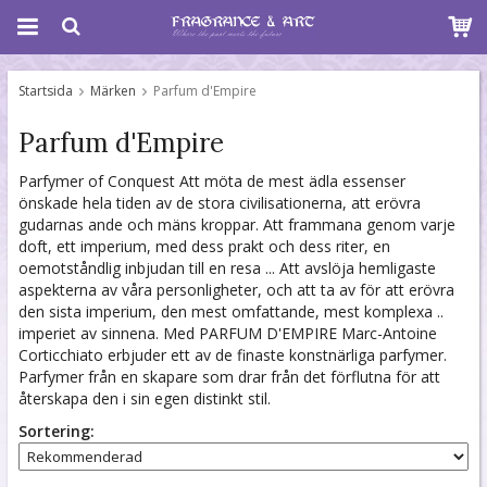
Startsida
Märken
Parfum d'Empire
Parfum d'Empire
Parfymer of Conquest Att möta de mest ädla essenser
önskade hela tiden av de stora civilisationerna, att erövra
gudarnas ande och mäns kroppar. Att frammana genom varje
doft, ett imperium, med dess prakt och dess riter, en
oemotståndlig inbjudan till en resa ... Att avslöja hemligaste
aspekterna av våra personligheter, och att ta av för att erövra
den sista imperium, den mest omfattande, mest komplexa ..
imperiet av sinnena. Med PARFUM D'EMPIRE Marc-Antoine
Corticchiato erbjuder ett av de finaste konstnärliga parfymer.
Parfymer från en skapare som drar från det förflutna för att
återskapa den i sin egen distinkt stil.
Sortering: