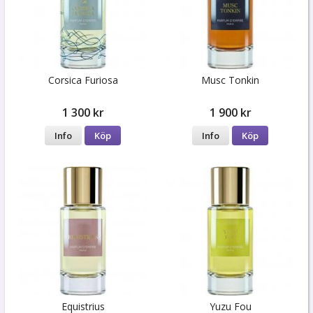
Corsica Furiosa
Musc Tonkin
1 300 kr
1 900 kr
Info
Köp
Info
Köp
Equistrius
Yuzu Fou