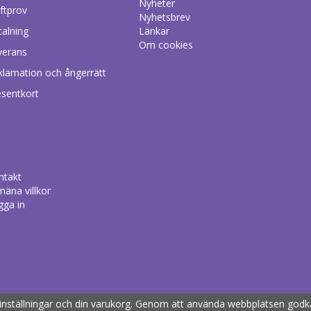
Nyheter
ftprov
Nyhetsbrev
talning
Länkar
Om cookies
verans
klamation och ångerrätt
esentkort
ntakt
mäna villkor
gga in
Drift & produktion:
Wikinggruppen
inställningar och din varukorg. Genom att använda webbplatsen god