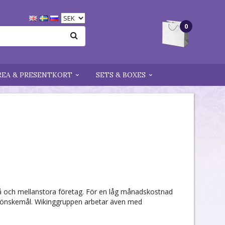
0
REA & PRESENTKORT
SETS & BOXES
må och mellanstora företag. För en låg månadskostnad
na önskemål. Wikinggruppen arbetar även med