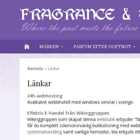
MÄRKEN
PARFYM EFTER DOFTNOT
Startsida
Länkar
Länkar
24h-webhosting
Kvalitativt webbhotell med windows servrar i sverige.
Effektiv E-handel från Wikinggruppen
Wikinggruppen som skapat denna
webbutik
erbjuder "fä
får du komplett sökmotorvänlig butikslösning med webb
systemutveckling
samt vanliga hemsidor, bla erbjuds et