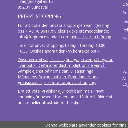
Trädgårdsgatan 15
Do
852 31 Sundsvall
Be
PRIVAT SHOPPING
Le
För att boka den privata shoppingen vänligen ring
Re
oss + 46 70 9611799 eller skicka ett meddelande:
info@fragrancesandart.com
minst 1 vecka i förväg
.
Pr
Tider för privat shopping: tisdag - torsdag 13.00 -
16.30. Önskas andra tider - vv.kontakta butik.
Observera: Vi säljer eller gör inga prover på begäran
i vår butik. Detta är endast möjligt online via vår
Sample-tjänst på hemsidan. Vi säljer inga
Ko
Månadens Boxar i butiken. Erbjudandet om
All
gratisprover gäller inte för privat shopping.
Lo
Bra att veta. Vi älskar djur och barn men Privat
shopping är avsedd för personer 18 år och äldre! Vi
är inte heller utrustade för husdjur.
Denna webbplats använder cookies för dina 