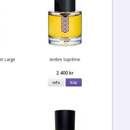
et Large
Ambre Suprême
2 400 kr
Info
Köp