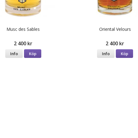
Musc des Sables
Oriental Velours
2 400 kr
2 400 kr
Info
Köp
Info
Köp