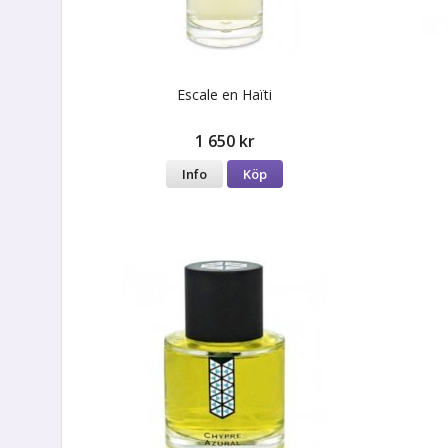
Escale en Haïti
1 650 kr
Info
Köp