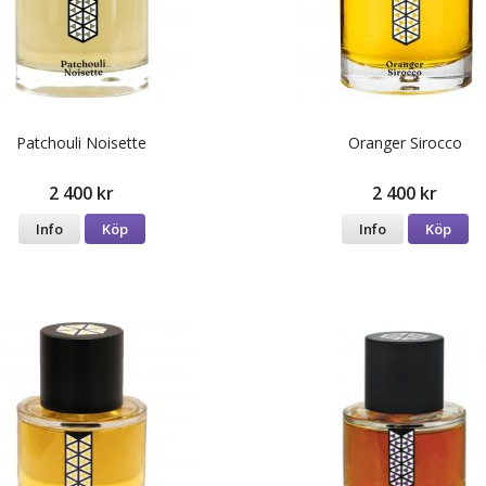
Patchouli Noisette
Oranger Sirocco
2 400 kr
2 400 kr
Info
Köp
Info
Köp