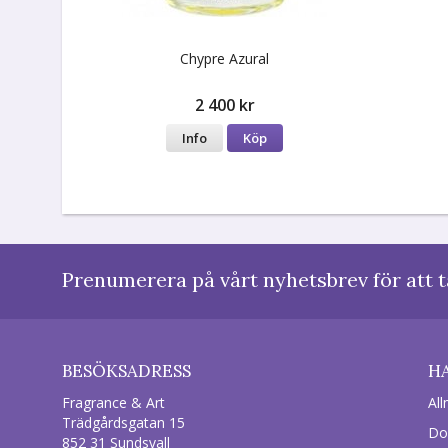
Chypre Azural
2 400 kr
Info
Köp
Prenumerera på vårt nyhetsbrev för att t
BESÖKSADRESS
H
Fragrance & Art
All
Trädgårdsgatan 15
Do
852 31 Sundsvall