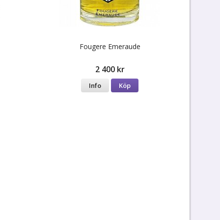
Fougere Emeraude
2 400 kr
Info
Köp