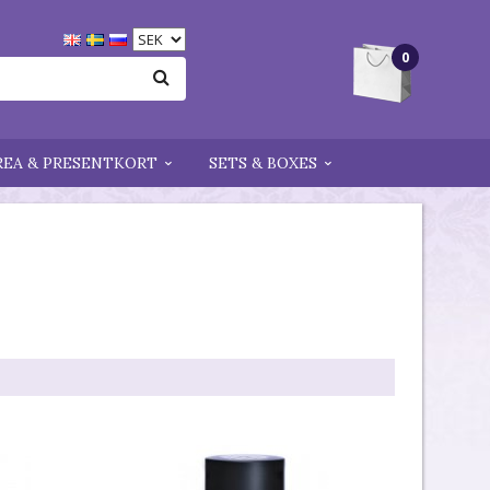
0
REA & PRESENTKORT
SETS & BOXES