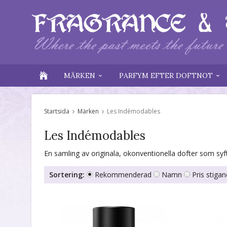
MÄRKEN
PARFYM EFTER DOFTNOT
Startsida
Märken
Les Indémodables
Les Indémodables
En samling av originala, okonventionella dofter som syfta
Sortering:
Rekommenderad
Namn
Pris stiga