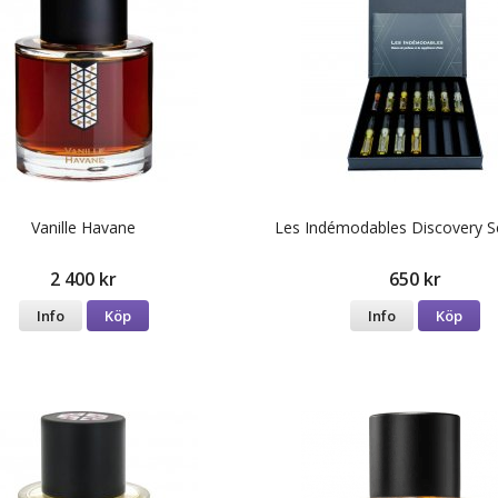
Vanille Havane
Les Indémodables Discovery S
2 400 kr
650 kr
Info
Köp
Info
Köp