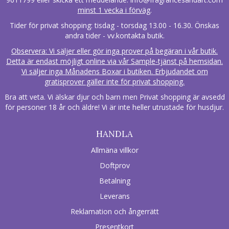
minst 1 vecka i förväg
.
Tider för privat shopping: tisdag - torsdag 13.00 - 16.30. Önskas
andra tider - vv.kontakta butik.
Observera: Vi säljer eller gör inga prover på begäran i vår butik.
Detta är endast möjligt online via vår Sample-tjänst på hemsidan.
Vi säljer inga Månadens Boxar i butiken. Erbjudandet om
gratisprover gäller inte för privat shopping.
Bra att veta. Vi älskar djur och barn men Privat shopping är avsedd
för personer 18 år och äldre! Vi är inte heller utrustade för husdjur.
HANDLA
Allmäna villkor
Doftprov
Betalning
Leverans
Reklamation och ångerrätt
Presentkort