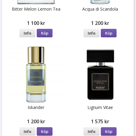
Bitter Melon Lemon Tea
Acqua di Scandola
1 100 kr
1 200 kr
Info
Köp
Info
Köp
Iskander
Lignum Vitae
1 200 kr
1 575 kr
Info
Köp
Info
Köp