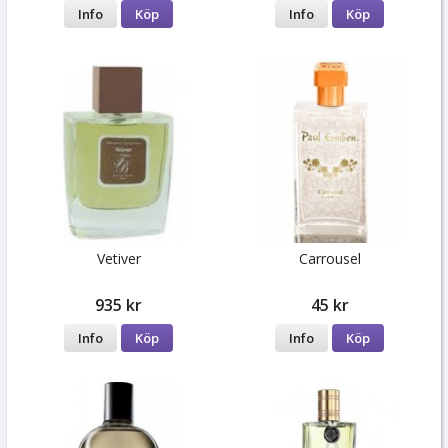
Info
Köp
Info
Köp
Vetiver
Carrousel
935 kr
45 kr
Info
Köp
Info
Köp