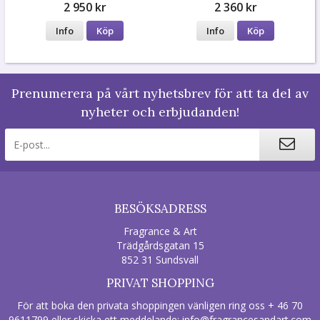
2 950 kr
2 360 kr
Info
Köp
Info
Köp
Prenumerera på vårt nyhetsbrev för att ta del av
nyheter och erbjudanden!
BESÖKSADRESS
Fragrance & Art
Trädgårdsgatan 15
852 31 Sundsvall
PRIVAT SHOPPING
För att boka den privata shoppingen vänligen ring oss + 46 70
9611799 eller skicka ett meddelande:
info@fragrancesandart.com