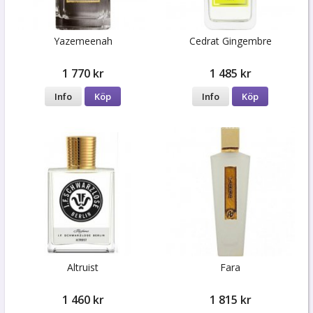
Yazemeenah
Cedrat Gingembre
1 770 kr
1 485 kr
Info
Köp
Info
Köp
Altruist
Fara
1 460 kr
1 815 kr