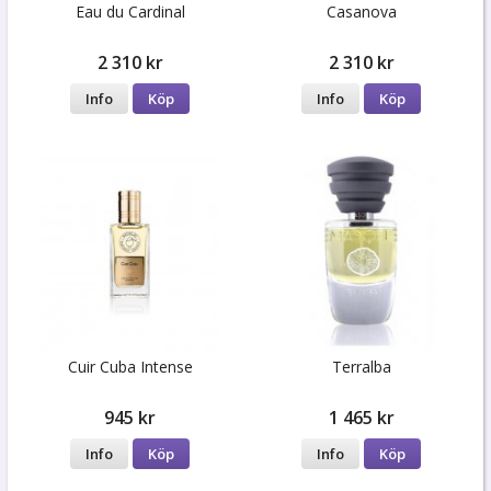
Eau du Cardinal
Casanova
2 310 kr
2 310 kr
Info
Köp
Info
Köp
Cuir Cuba Intense
Terralba
945 kr
1 465 kr
Info
Köp
Info
Köp