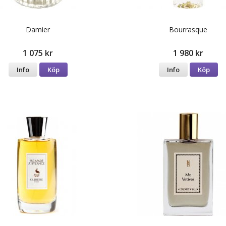
Damier
Bourrasque
1 075 kr
1 980 kr
Info
Köp
Info
Köp