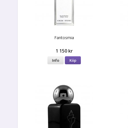
Fantosmia
1 150 kr
Info
Köp