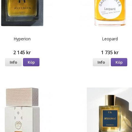
Hyperion
Leopard
2 145 kr
1 735 kr
Info
Köp
Info
Köp