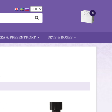
0
REA & PRESENTKORT
SETS & BOXES
.