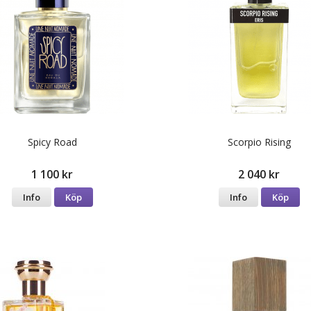
Spicy Road
Scorpio Rising
1 100 kr
2 040 kr
Info
Köp
Info
Köp