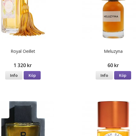
Royal Oeillet
Meluzyna
1 320 kr
60 kr
Info
Köp
Info
Köp