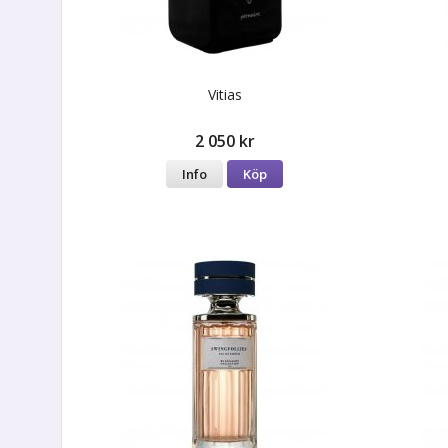
Vitias
2 050 kr
Info
Köp