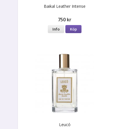
Baikal Leather Intense
750 kr
Info
Köp
Leucó