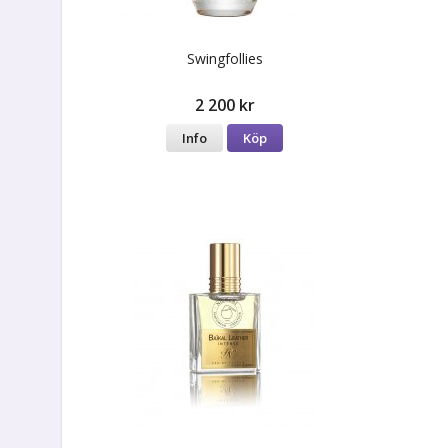
Swingfollies
2 200 kr
Info
Köp