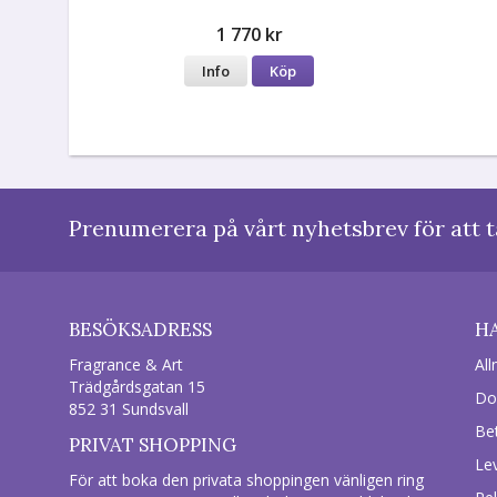
1 770 kr
Info
Köp
Prenumerera på vårt nyhetsbrev för att t
BESÖKSADRESS
H
Fragrance & Art
All
Trädgårdsgatan 15
Do
852 31 Sundsvall
Be
PRIVAT SHOPPING
Le
För att boka den privata shoppingen vänligen ring