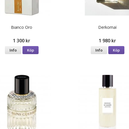
Bianco Oro
Derkomaï
1 300 kr
1 980 kr
Info
Köp
Info
Köp