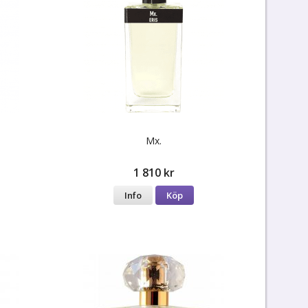
Mx.
1 810 kr
Info
Köp