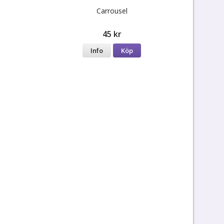
Carrousel
45 kr
Info
Köp