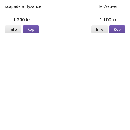
Escapade á Byzance
Mr.Vetiver
1 200 kr
1 100 kr
Info
Köp
Info
Köp