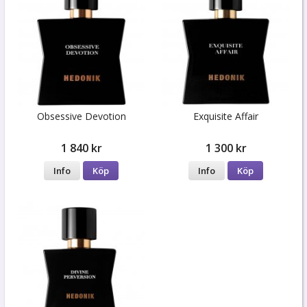
Obsessive Devotion
Exquisite Affair
1 840 kr
1 300 kr
Info
Köp
Info
Köp