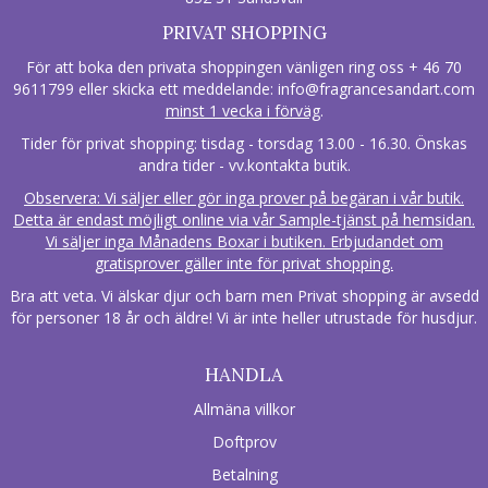
PRIVAT SHOPPING
För att boka den privata shoppingen vänligen ring oss + 46 70
9611799 eller skicka ett meddelande:
info@fragrancesandart.com
minst 1 vecka i förväg
.
Tider för privat shopping: tisdag - torsdag 13.00 - 16.30. Önskas
andra tider - vv.kontakta butik.
Observera: Vi säljer eller gör inga prover på begäran i vår butik.
Detta är endast möjligt online via vår Sample-tjänst på hemsidan.
Vi säljer inga Månadens Boxar i butiken. Erbjudandet om
gratisprover gäller inte för privat shopping.
Bra att veta. Vi älskar djur och barn men Privat shopping är avsedd
för personer 18 år och äldre! Vi är inte heller utrustade för husdjur.
HANDLA
Allmäna villkor
Doftprov
Betalning