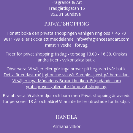
Fragrance & Art
Trädgårdsgatan 15
852 31 Sundsvall
PRIVAT SHOPPING
För att boka den privata shoppingen vänligen ring oss + 46 70
9611799 eller skicka ett meddelande:
info@fragrancesandart.com
minst 1 vecka i förväg
.
Tider för privat shopping: tisdag - torsdag 13.00 - 16.30. Önskas
andra tider - vv.kontakta butik.
Observera: Vi säljer eller gör inga prover på begäran i vår butik.
Detta är endast möjligt online via vår Sample-tjänst på hemsidan.
Vi säljer inga Månadens Boxar i butiken. Erbjudandet om
gratisprover gäller inte för privat shopping.
Bra att veta. Vi älskar djur och barn men Privat shopping är avsedd
för personer 18 år och äldre! Vi är inte heller utrustade för husdjur.
HANDLA
Allmäna villkor