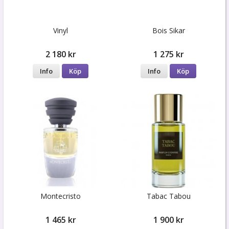
Vinyl
Bois Sikar
2 180 kr
1 275 kr
Info
Köp
Info
Köp
Montecristo
Tabac Tabou
1 465 kr
1 900 kr