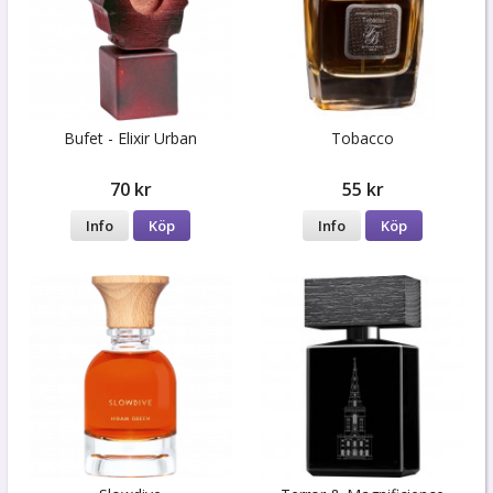
Bufet - Elixir Urban
Tobacco
70 kr
55 kr
Info
Köp
Info
Köp