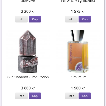
Slowdive
Terror & Magnificience
2 200 kr
1 575 kr
Info
Köp
Info
Köp
Gun Shadows - Iron Potion
Purpureum
3 680 kr
1 980 kr
Info
Köp
Info
Köp