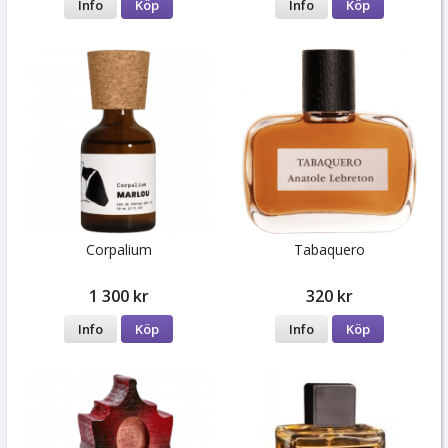
Info
Köp
Info
Köp
Corpalium
Tabaquero
1 300 kr
320 kr
Info
Köp
Info
Köp