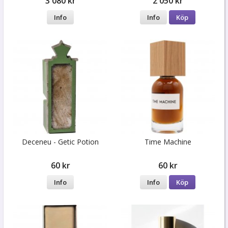
3 080 kr
2 050 kr
Info
Info
Köp
Deceneu - Getic Potion
Time Machine
60 kr
60 kr
Info
Info
Köp