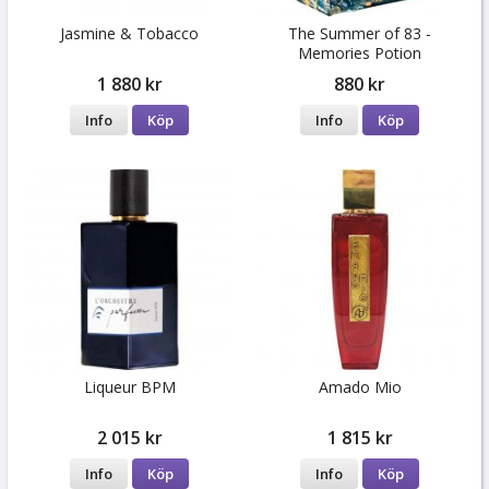
Jasmine & Tobacco
The Summer of 83 -
Memories Potion
1 880 kr
880 kr
Info
Köp
Info
Köp
Liqueur BPM
Amado Mio
2 015 kr
1 815 kr
Info
Köp
Info
Köp