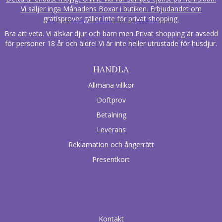
Vi säljer inga Månadens Boxar i butiken. Erbjudandet om
gratisprover gäller inte för privat shopping.
Bra att veta. Vi älskar djur och barn men Privat shopping är avsedd
för personer 18 år och äldre! Vi är inte heller utrustade för husdjur.
HANDLA
Allmäna villkor
Doftprov
Betalning
Leverans
Reklamation och ångerrätt
Presentkort
Kontakt