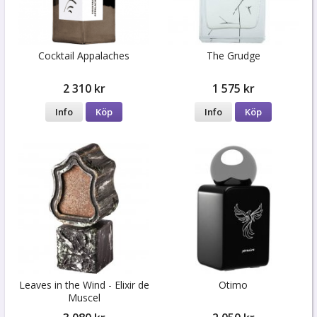
Cocktail Appalaches
The Grudge
2 310 kr
1 575 kr
Info
Köp
Info
Köp
Leaves in the Wind - Elixir de
Otimo
Muscel