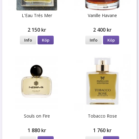
L'Eau Trés Mer
Vanille Havane
2 150 kr
2 400 kr
Info
Köp
Info
Köp
Souls on Fire
Tobacco Rose
1 880 kr
1 760 kr