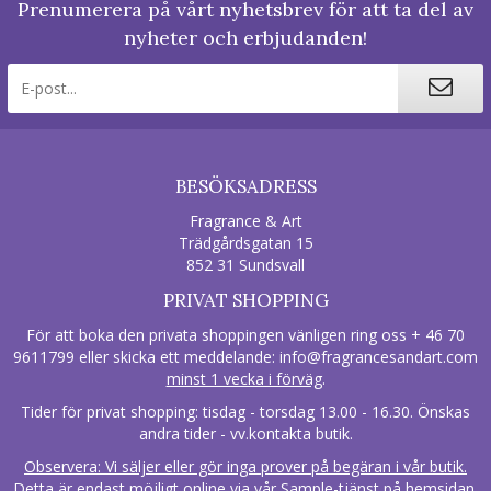
Prenumerera på vårt nyhetsbrev för att ta del av
nyheter och erbjudanden!
BESÖKSADRESS
Fragrance & Art
Trädgårdsgatan 15
852 31 Sundsvall
PRIVAT SHOPPING
För att boka den privata shoppingen vänligen ring oss + 46 70
9611799 eller skicka ett meddelande:
info@fragrancesandart.com
minst 1 vecka i förväg
.
Tider för privat shopping: tisdag - torsdag 13.00 - 16.30. Önskas
andra tider - vv.kontakta butik.
Observera: Vi säljer eller gör inga prover på begäran i vår butik.
Detta är endast möjligt online via vår Sample-tjänst på hemsidan.