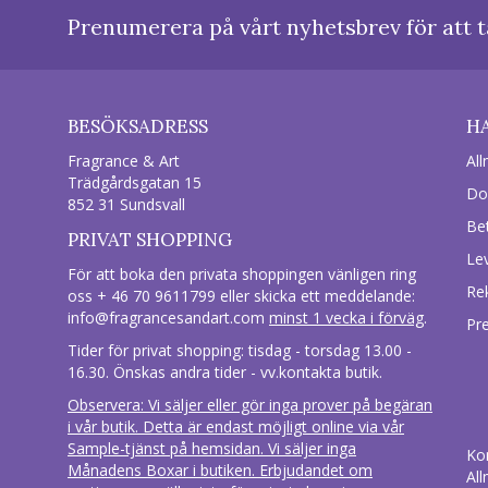
Prenumerera på vårt nyhetsbrev för att t
BESÖKSADRESS
H
Fragrance & Art
All
Trädgårdsgatan 15
Do
852 31 Sundsvall
Be
PRIVAT SHOPPING
Le
För att boka den privata shoppingen vänligen ring
Re
oss + 46 70 9611799 eller skicka ett meddelande:
info@fragrancesandart.com
minst 1 vecka i förväg
.
Pr
Tider för privat shopping: tisdag - torsdag 13.00 -
16.30. Önskas andra tider - vv.kontakta butik.
Observera: Vi säljer eller gör inga prover på begäran
i vår butik. Detta är endast möjligt online via vår
Sample-tjänst på hemsidan. Vi säljer inga
Ko
Månadens Boxar i butiken. Erbjudandet om
All