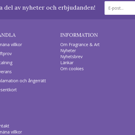
a del av nyheter och erbjudanden!
ANDLA
INFORMATION
mäna villkor
Om Fragrance & Art
Nyheter
ftprov
Nyhetsbrev
talning
Länkar
Om cookies
verans
klamation och ångerrätt
esentkort
ntakt
mäna villkor