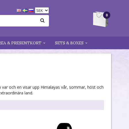
0
REA & PRESENTKORT
SETS & BOXES
om var och en visar upp Himalayas vår, sommar, höst och
extraordinära land.