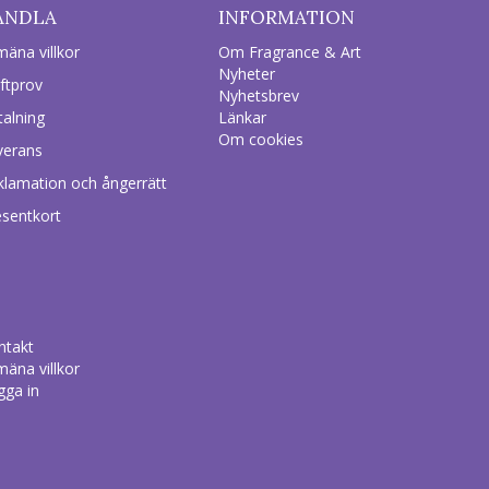
ANDLA
INFORMATION
mäna villkor
Om Fragrance & Art
Nyheter
ftprov
Nyhetsbrev
talning
Länkar
Om cookies
verans
klamation och ångerrätt
esentkort
ntakt
mäna villkor
gga in