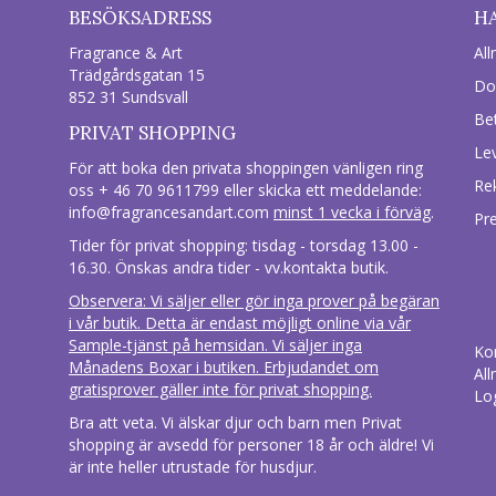
BESÖKSADRESS
H
Fragrance & Art
All
Trädgårdsgatan 15
Do
852 31 Sundsvall
Be
PRIVAT SHOPPING
Le
För att boka den privata shoppingen vänligen ring
Re
oss + 46 70 9611799 eller skicka ett meddelande:
info@fragrancesandart.com
minst 1 vecka i förväg
.
Pr
Tider för privat shopping: tisdag - torsdag 13.00 -
16.30. Önskas andra tider - vv.kontakta butik.
Observera: Vi säljer eller gör inga prover på begäran
i vår butik. Detta är endast möjligt online via vår
Sample-tjänst på hemsidan. Vi säljer inga
Ko
Månadens Boxar i butiken. Erbjudandet om
All
gratisprover gäller inte för privat shopping.
Lo
Bra att veta. Vi älskar djur och barn men Privat
shopping är avsedd för personer 18 år och äldre! Vi
är inte heller utrustade för husdjur.