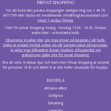
PRIVAT SHOPPING
För att boka den privata shoppingen vänligen ring oss + 46 70
9611799 eller skicka ett meddelande:
info@fragrancesandart.com
minst 1 vecka i förväg
.
Tider för privat shopping: tisdag - torsdag 13.00 - 16.30. Önskas
andra tider - vv.kontakta butik.
Observera: Vi säljer eller gör inga prover på begäran i vår butik.
Detta är endast möjligt online via vår Sample-tjänst på hemsidan.
Vi säljer inga Månadens Boxar i butiken. Erbjudandet om
gratisprover gäller inte för privat shopping.
Bra att veta. Vi älskar djur och barn men Privat shopping är avsedd
för personer 18 år och äldre! Vi är inte heller utrustade för husdjur.
HANDLA
Allmäna villkor
Doftprov
Betalning
Leverans