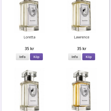
Loretta
Lawrence
35 kr
35 kr
Info
Köp
Info
Köp