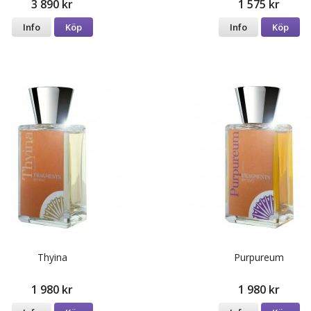
3 890 kr
1 575 kr
Info
Köp
Info
Köp
Thyina
Purpureum
1 980 kr
1 980 kr