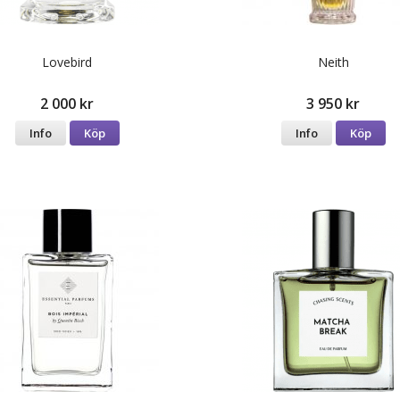
Lovebird
Neith
2 000 kr
3 950 kr
Info
Köp
Info
Köp