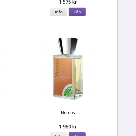
1 575 kr
Info
Köp
Nemus
1 980 kr