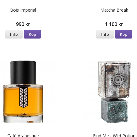
Bois Imperial
Matcha Break
990 kr
1 100 kr
Info
Köp
Info
Köp
Café Arabesque
Find Me - Wild Potion