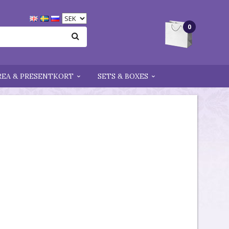
0
REA & PRESENTKORT
SETS & BOXES