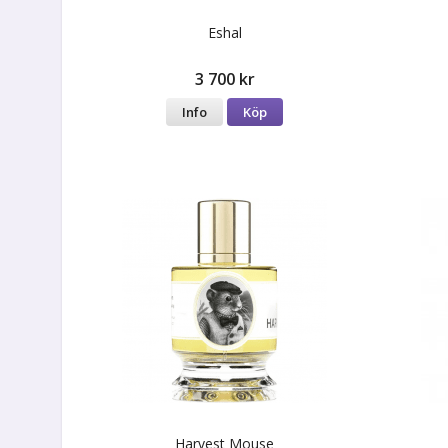
Eshal
3 700 kr
Info
Köp
Harvest Mouse