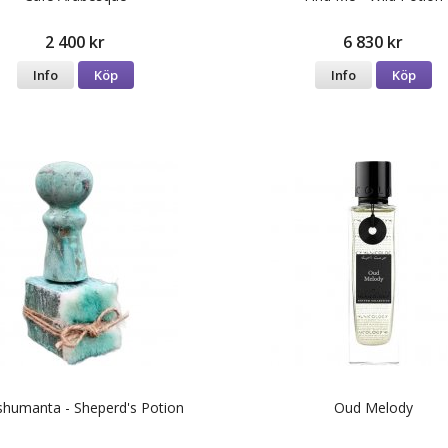
2 400 kr
6 830 kr
Info
Köp
Info
Köp
shumanta - Sheperd's Potion
Oud Melody