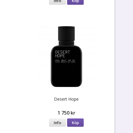
Info
Köp
Desert Hope
1 750 kr
Info
Köp