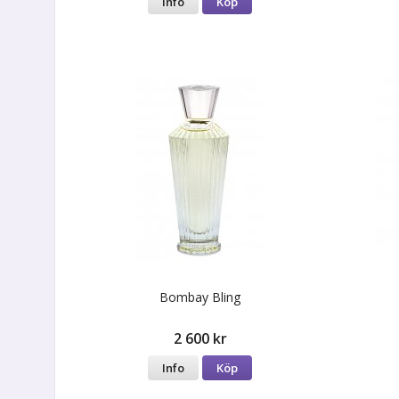
Info
Köp
Bombay Bling
2 600 kr
Info
Köp