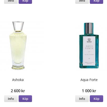
Info
Köp
Info
Köp
Ashoka
Aqua Forte
2 600 kr
1 000 kr
Info
Köp
Info
Köp