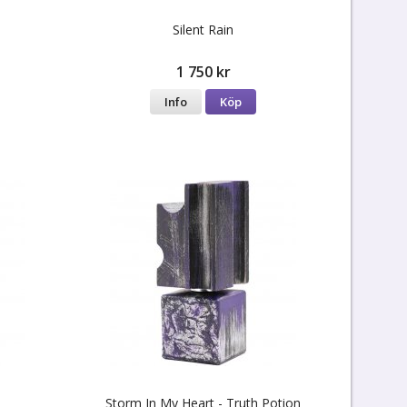
Silent Rain
1 750 kr
Info
Köp
Storm In My Heart - Truth Potion