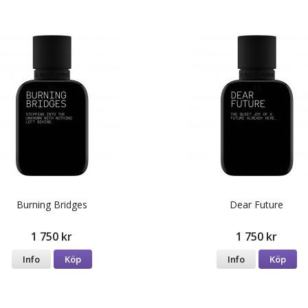
Burning Bridges
Dear Future
1 750 kr
1 750 kr
Info
Köp
Info
Köp