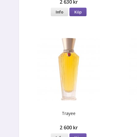
2 630 kr
Info
Köp
Trayee
2 600 kr