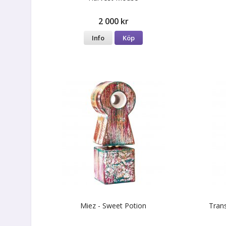
2 000 kr
Info
Köp
Miez - Sweet Potion
Tran