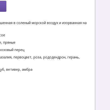
ошенная в соленый морской воздух и изорванная на
ncoe
е, пряные
 розовый перец
азалия, первоцвет, роза, рододендрон, герань,
уб, ветивер, амбра