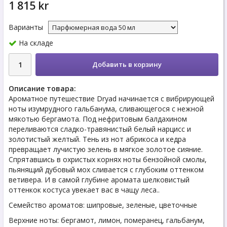
1 815 kr
Варианты
На складе
Добавить в корзину
Описание товара:
Ароматное путешествие Dryad начинается с вибрирующей
ноты изумрудного гальбанума, сливающегося с нежной
мякотью бергамота. Под нефритовым балдахином
переливаются сладко-травянистый белый нарцисс и
золотистый желтый. Тень из нот абрикоса и кедра
превращает лучистую зелень в мягкое золотое сияние.
Спрятавшись в охристых корнях ноты бензойной смолы,
пьянящий дубовый мох сливается с глубоким оттенком
ветивера. И в самой глубине аромата шелковистый
оттенкок костуса увекает вас в чащу леса..
Семейство ароматов: шипровые, зеленые, цветочные
Верхние ноты: бергамот, лимон, померанец, гальбанум,