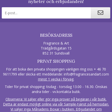
nyheter och erbjudanden!
BESÖKSADRESS
Fragrance & Art
Trädgårdsgatan 15
852 31 Sundsvall
PRIVAT SHOPPING
För att boka den privata shoppingen vänligen ring oss + 46 70
9611799 eller skicka ett meddelande:
info@fragrancesandart.com
minst 1 vecka i förväg
.
Tider för privat shopping: tisdag - torsdag 13.00 - 16.30. Önskas
andra tider - vv.kontakta butik.
Observera: Vi säljer eller gör inga prover på begäran i vår butik.
Detta är endast möjligt online via vår Sample-tjänst på hemsidan.
Vi säljer inga Månadens Boxar i butiken. Erbjudandet om