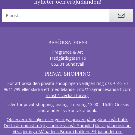
nyheter och erbjudanden!
BESÖKSADRESS
Fragrance & Art
Trädgårdsgatan 15
852 31 Sundsvall
PRIVAT SHOPPING
För att boka den privata shoppingen vänligen ring oss + 46 70
9611799 eller skicka ett meddelande:
info@fragrancesandart.com
minst 1 vecka i förväg
.
Tider för privat shopping: tisdag - torsdag 13.00 - 16.30. Önskas
andra tider - vv.kontakta butik.
Observera: Vi säljer eller gör inga prover på begäran i vår butik.
Detta är endast möjligt online via vår Sample-tjänst på hemsidan.
Vi säljer inga Månadens Boxar i butiken. Erbjudandet om