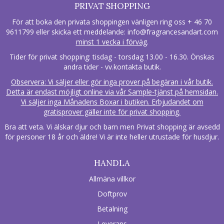
PRIVAT SHOPPING
För att boka den privata shoppingen vänligen ring oss + 46 70
9611799 eller skicka ett meddelande:
info@fragrancesandart.com
minst 1 vecka i förväg
.
Tider för privat shopping: tisdag - torsdag 13.00 - 16.30. Önskas
andra tider - vv.kontakta butik.
Observera: Vi säljer eller gör inga prover på begäran i vår butik.
Detta är endast möjligt online via vår Sample-tjänst på hemsidan.
Vi säljer inga Månadens Boxar i butiken. Erbjudandet om
gratisprover gäller inte för privat shopping.
Bra att veta. Vi älskar djur och barn men Privat shopping är avsedd
för personer 18 år och äldre! Vi är inte heller utrustade för husdjur.
HANDLA
Allmäna villkor
Doftprov
Betalning
Leverans