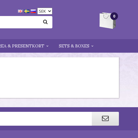
0
REA & PRESENTKORT
SETS & BOXES