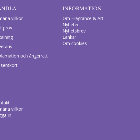
ANDLA
INFORMATION
mäna villkor
Om Fragrance & Art
Nyheter
ftprov
Nyhetsbrev
talning
Länkar
Om cookies
verans
klamation och ångerrätt
esentkort
ntakt
mäna villkor
gga in