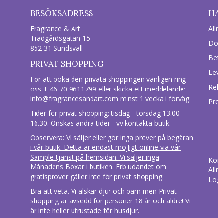
BESÖKSADRESS
H
Fragrance & Art
All
Trädgårdsgatan 15
Do
852 31 Sundsvall
Be
PRIVAT SHOPPING
Le
För att boka den privata shoppingen vänligen ring
Re
oss + 46 70 9611799 eller skicka ett meddelande:
info@fragrancesandart.com
minst 1 vecka i förväg
.
Pr
Tider för privat shopping: tisdag - torsdag 13.00 -
16.30. Önskas andra tider - vv.kontakta butik.
Observera: Vi säljer eller gör inga prover på begäran
i vår butik. Detta är endast möjligt online via vår
Sample-tjänst på hemsidan. Vi säljer inga
Ko
Månadens Boxar i butiken. Erbjudandet om
All
gratisprover gäller inte för privat shopping.
Lo
Bra att veta. Vi älskar djur och barn men Privat
shopping är avsedd för personer 18 år och äldre! Vi
är inte heller utrustade för husdjur.