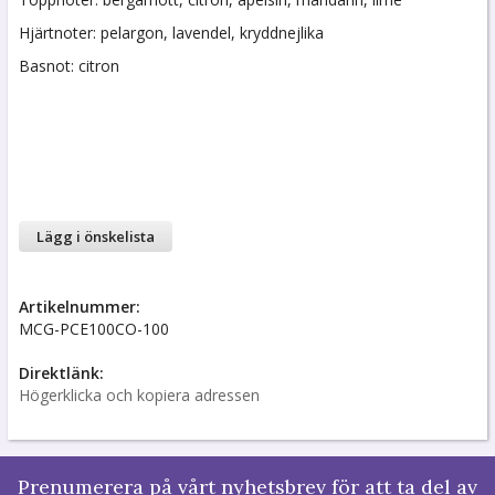
Hjärtnoter: pelargon, lavendel, kryddnejlika
Basnot: citron
Lägg i önskelista
Artikelnummer:
MCG-PCE100CO-100
Direktlänk:
Högerklicka och kopiera adressen
Prenumerera på vårt nyhetsbrev för att ta del av