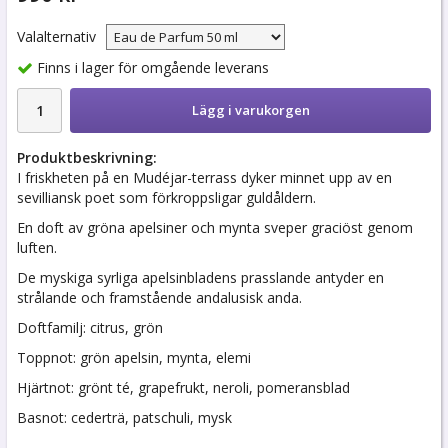
Valalternativ
Finns i lager för omgående leverans
Lägg i varukorgen
Produktbeskrivning:
I friskheten på en Mudéjar-terrass dyker minnet upp av en
sevilliansk poet som förkroppsligar guldåldern.
En doft av gröna apelsiner och mynta sveper graciöst genom
luften.
De myskiga syrliga apelsinbladens prasslande antyder en
strålande och framstående andalusisk anda.
Doftfamilj: citrus, grön
Toppnot: grön apelsin, mynta, elemi
Hjärtnot: grönt té, grapefrukt, neroli, pomeransblad
Basnot: cederträ, patschuli, mysk