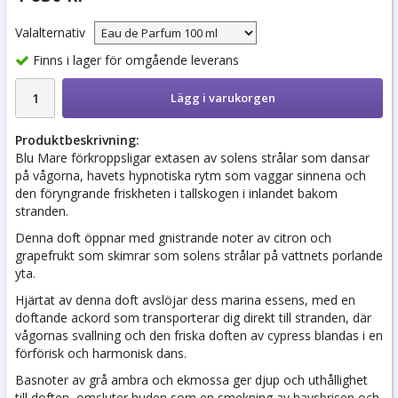
Valalternativ
Finns i lager för omgående leverans
Lägg i varukorgen
Produktbeskrivning:
Blu Mare förkroppsligar extasen av solens strålar som dansar
på vågorna, havets hypnotiska rytm som vaggar sinnena och
den föryngrande friskheten i tallskogen i inlandet bakom
stranden.
Denna doft öppnar med gnistrande noter av citron och
grapefrukt som skimrar som solens strålar på vattnets porlande
yta.
Hjärtat av denna doft avslöjar dess marina essens, med en
doftande ackord som transporterar dig direkt till stranden, där
vågornas svallning och den friska doften av cypress blandas i en
förförisk och harmonisk dans.
Basnoter av grå ambra och ekmossa ger djup och uthållighet
till doften, omsluter huden som en smekning av havsbrisen och