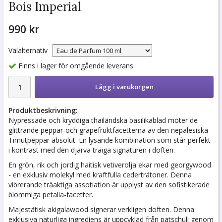
Bois Imperial
990 kr
Valalternativ
Finns i lager för omgående leverans
Lägg i varukorgen
Produktbeskrivning:
Nypressade och kryddiga thailändska basilikablad möter de
glittrande peppar-och grapefruktfacetterna av den nepalesiska
Timutpeppar absolut. En lysande kombination som står perfekt
i kontrast med den djärva träiga signaturen i doften.
En grön, rik och jordig haitisk vetiverolja ekar med georgywood
- en exklusiv molekyl med kraftfulla cederträtoner. Denna
vibrerande träaktiga assotiation är upplyst av den sofistikerade
blommiga petalia-facetter.
Majestätisk akigalawood signerar verkligen doften. Denna
exklusiva naturliga ingrediens är uppcyklad från patschuli genom