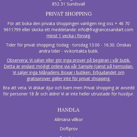
852 31 Sundsvall
PRIVAT SHOPPING
För att boka den privata shoppingen vänligen ring oss + 46 70
9611799 eller skicka ett meddelande:
info@fragrancesandart.com
minst 1 vecka i förväg
.
Tider för privat shopping: tisdag - torsdag 13.00 - 16.30. Önskas
andra tider - vv.kontakta butik.
Observera: Vi säljer eller gör inga prover på begäran i vår butik.
Detta är endast möjligt online via vår Sample-tjänst på hemsidan.
Vi säljer inga Månadens Boxar i butiken. Erbjudandet om
gratisprover gäller inte för privat shopping.
Bra att veta. Vi älskar djur och barn men Privat shopping är avsedd
för personer 18 år och äldre! Vi är inte heller utrustade för husdjur.
HANDLA
Allmäna villkor
Doftprov