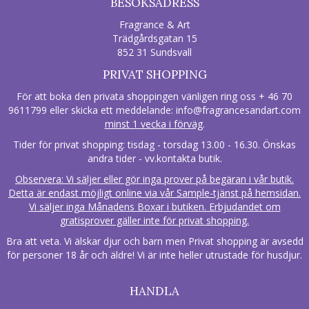
BESÖKSADRESS
Fragrance & Art
Trädgårdsgatan 15
852 31 Sundsvall
PRIVAT SHOPPING
För att boka den privata shoppingen vänligen ring oss + 46 70
9611799 eller skicka ett meddelande:
info@fragrancesandart.com
minst 1 vecka i förväg
.
Tider för privat shopping: tisdag - torsdag 13.00 - 16.30. Önskas
andra tider - vv.kontakta butik.
Observera: Vi säljer eller gör inga prover på begäran i vår butik.
Detta är endast möjligt online via vår Sample-tjänst på hemsidan.
Vi säljer inga Månadens Boxar i butiken. Erbjudandet om
gratisprover gäller inte för privat shopping.
Bra att veta. Vi älskar djur och barn men Privat shopping är avsedd
för personer 18 år och äldre! Vi är inte heller utrustade för husdjur.
HANDLA