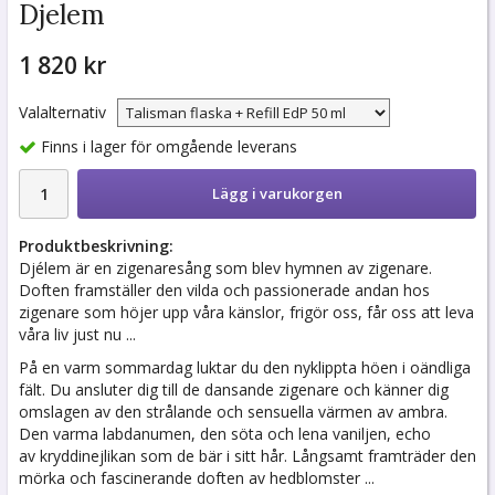
Djelem
1 820 kr
Valalternativ
Finns i lager för omgående leverans
Lägg i varukorgen
Produktbeskrivning:
Djélem är en zigenaresång som blev hymnen av zigenare.
Doften framställer den vilda och passionerade andan hos
zigenare som höjer upp våra känslor, frigör oss, får oss att leva
våra liv just nu ...
På en varm sommardag luktar du den nyklippta höen i oändliga
fält. Du ansluter dig till de dansande zigenare och känner dig
omslagen av den strålande och sensuella värmen av ambra.
Den varma labdanumen, den söta och lena vaniljen, echo
av kryddinejlikan som de bär i sitt hår. Långsamt framträder den
mörka och fascinerande doften av hedblomster ...