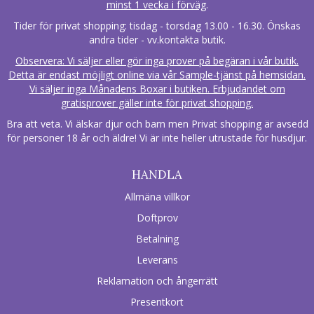
minst 1 vecka i förväg
.
Tider för privat shopping: tisdag - torsdag 13.00 - 16.30. Önskas
andra tider - vv.kontakta butik.
Observera: Vi säljer eller gör inga prover på begäran i vår butik.
Detta är endast möjligt online via vår Sample-tjänst på hemsidan.
Vi säljer inga Månadens Boxar i butiken. Erbjudandet om
gratisprover gäller inte för privat shopping.
Bra att veta. Vi älskar djur och barn men Privat shopping är avsedd
för personer 18 år och äldre! Vi är inte heller utrustade för husdjur.
HANDLA
Allmäna villkor
Doftprov
Betalning
Leverans
Reklamation och ångerrätt
Presentkort