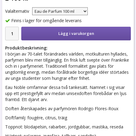
Valalternativ
Finns i lager för omgående leverans
Lägg i varukorgen
Produktbeskrivning:
I början av 70-talet förändrades världen, motkulturen hyllades,
parfymen blev mer tillgänglig. En frisk luft svepte över Frankrike
och in i parfymeriet. Traditionell formalitet gav plats för
ungdomlig energi, medan föråldrade borgerliga idéer störtades
av unga studenter som hungrar efter frihet.
Eau Noble omfamnar dessa två tankesätt. Namnet i sig visar
upp ett prestigefyllt arv medan unisexdoften förebådar en ljus
framtid. Ett djärvt arv.
Doften återskapades av parfymören Rodrigo Flores-Roux
Doftfamilj: fougére, citrus, träig
Toppnot: blodapelsin, rabarber, jordgubbar, mastika, reseda
Hjärtnot: pelargon, ingefära, tallbarr, sandelträ