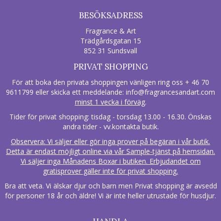
BESÖKSADRESS
Fragrance & Art
Trädgårdsgatan 15
852 31 Sundsvall
PRIVAT SHOPPING
För att boka den privata shoppingen vänligen ring oss + 46 70
9611799 eller skicka ett meddelande:
info@fragrancesandart.com
minst 1 vecka i förväg
.
Tider för privat shopping: tisdag - torsdag 13.00 - 16.30. Önskas
andra tider - vv.kontakta butik.
Observera: Vi säljer eller gör inga prover på begäran i vår butik.
Detta är endast möjligt online via vår Sample-tjänst på hemsidan.
Vi säljer inga Månadens Boxar i butiken. Erbjudandet om
gratisprover gäller inte för privat shopping.
Bra att veta. Vi älskar djur och barn men Privat shopping är avsedd
för personer 18 år och äldre! Vi är inte heller utrustade för husdjur.