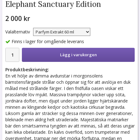
Elephant Sanctuary Edition
2 000 kr
Valalternativ
Finns i lager för omgående leverans
Lägg i varukorgen
Produktbeskrivning:
En vit hölje av dimma avdunstar i morgonsolens
bärnstensfärgade strålar och öppnar sig för att avslöja en duk
målad med strålande färger. I den fridfulla oasen viskar ett
prasslande löv mjukt. Massiva trampdynor väcker upp söta,
jordnära dofter, men djupt under jorden ligger hjärtskärande
minnen av klingande kedjor och kaotiska cirkusar begravda.
Liksom gamla ärr sträcker sig dessa minnen över generationer,
bleknade men aldrig helt utraderade. Majestätiska matriarker
bär den smärtsamma tyngden av att minnas, så att deras ungar
kan leka obelastade. En kalvs överflöd, som trumpeterar med
övergivenhet, trampar ner det mörka förflutna, medan en