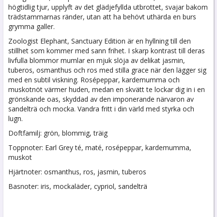
högtidlig tjur, upplyft av det glädjefyllda utbrottet, svajar bakom
trädstammarnas ränder, utan att ha behövt uthärda en burs
grymma galler.
Zoologist Elephant, Sanctuary Edition är en hyllning till den
stillhet som kommer med sann frihet. I skarp kontrast till deras
livfulla blommor mumlar en mjuk slöja av delikat jasmin,
tuberos, osmanthus och ros med stilla grace när den lägger sig
med en subtil viskning. Rosépeppar, kardemumma och
muskotnöt värmer huden, medan en skvätt te lockar dig in i en
grönskande oas, skyddad av den imponerande närvaron av
sandelträ och mocka. Vandra fritt i din värld med styrka och
lugn.
Doftfamilj: grön, blommig, träig
Toppnoter: Earl Grey té, maté, rosépeppar, kardemumma,
muskot
Hjärtnoter: osmanthus, ros, jasmin, tuberos
Basnoter: iris, mockaläder, cypriol, sandelträ