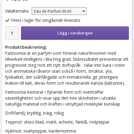
Valalternativ
Finns i lager för omgående leverans
Lägg i varukorgen
Produktbeskrivning:
Fantosmia är en parfym som förenar naturfenomen med
tillverkad intelligens i lika hög grad. Slutresultatet presenterar ett
progressivt steg mot ett nytt doftspråk - talar inte bara i noter
och aromatiska råvaror utan också i form, struktur, yta,
fysikalitet, det svårfångade och immateriella; ge ytterligare
lexikon till lukt, deras form och resulterande känsla (luktsinne).
Fantosmia existerar i flytande form och överträffar
väsentligheten och visar upp den inre skönheten i utvalda
naturliga material och kraften i utnyttjad molekylär kunskap.
Doftfamilj: kryddig, träig, rökig
Toppnot: shiso-blad, maté, achiote, fänkål, rödpeppar
Hjärtnot: svartpeppar, kardemumma