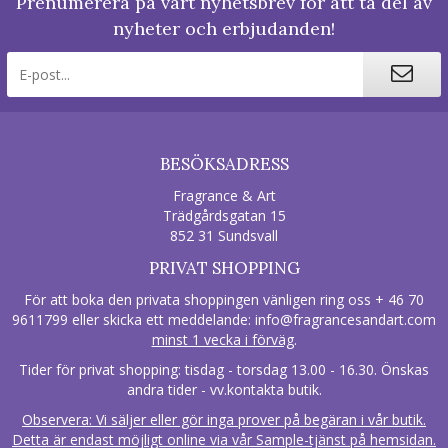
Prenumerera på vårt nyhetsbrev för att ta del av
nyheter och erbjudanden!
BESÖKSADRESS
Fragrance & Art
Trädgårdsgatan 15
852 31 Sundsvall
PRIVAT SHOPPING
För att boka den privata shoppingen vänligen ring oss + 46 70
9611799 eller skicka ett meddelande:
info@fragrancesandart.com
minst 1 vecka i förväg
.
Tider för privat shopping: tisdag - torsdag 13.00 - 16.30. Önskas
andra tider - vv.kontakta butik.
Observera: Vi säljer eller gör inga prover på begäran i vår butik.
Detta är endast möjligt online via vår Sample-tjänst på hemsidan.