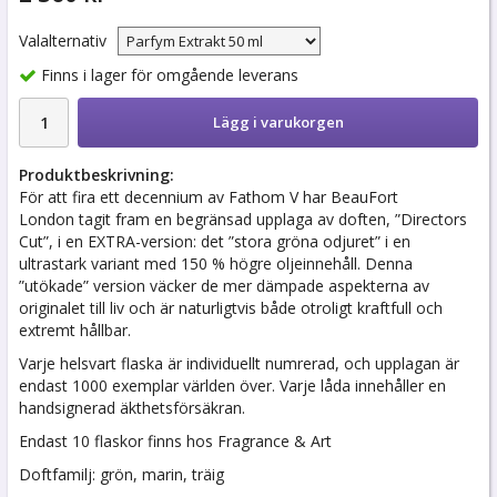
Valalternativ
Finns i lager för omgående leverans
Lägg i varukorgen
Produktbeskrivning:
För att fira ett decennium av Fathom V har BeauFort
London tagit fram en begränsad upplaga av doften, ”Directors
Cut”, i en EXTRA-version: det ”stora gröna odjuret” i en
ultrastark variant med 150 % högre oljeinnehåll. Denna
”utökade” version väcker de mer dämpade aspekterna av
originalet till liv och är naturligtvis både otroligt kraftfull och
extremt hållbar.
Varje helsvart flaska är individuellt numrerad, och upplagan är
endast 1000 exemplar världen över. Varje låda innehåller en
handsignerad äkthetsförsäkran.
Endast 10 flaskor finns hos Fragrance & Art
Doftfamilj: grön, marin, träig